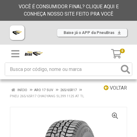
VOCÊ É CONSUMIDOR FINAL? CLIQUE AQUI E
CONHEÇA NOSSO SITE FEITO PRA VOCÊ
Baixe já o APP da PneuBras
0
VOLTAR
INÍCIO
ARO 17 SUV
265/65R17
PNEU 265/65R17 CHAOYANG SL399 112S AT TL