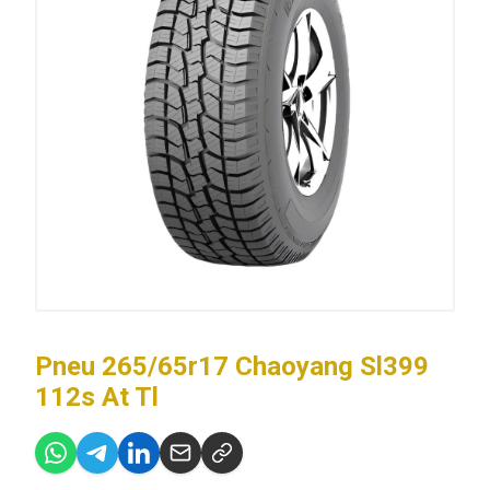
Pneu 265/65r17 Chaoyang Sl399
112s At Tl