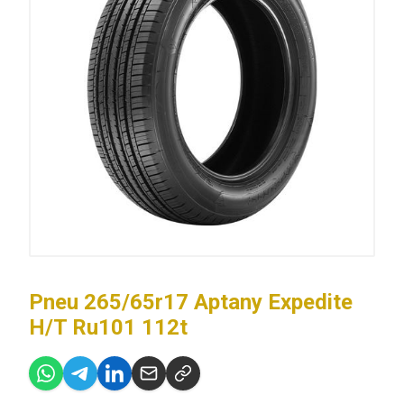
Pneu 265/65r17 Aptany Expedite
H/T Ru101 112t