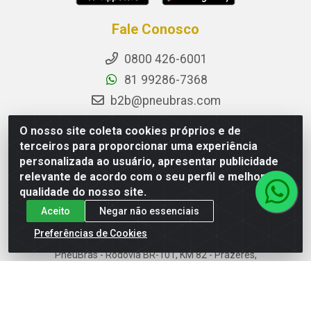
Fale Conosco
0800 426-6001
81 99286-7368
b2b@pneubras.com
sac@pneubras.com.br
O nosso site coleta cookies próprios e de
Instagram
terceiros para proporcionar uma experiência
personalizada ao usuário, apresentar publicidade
Facebook
relevante de acordo com o seu perfil e melhorar a
Privacidade e Dados (DPO):
qualidade do nosso site.
dpo.pneubras@pneubras.com
Aceito
Negar não essenciais
Preferências de Cookies
PneuBras - Rodovia BR-101, KM 82 - Prazeres,
Jaboatão dos Guararapes/PE - CEP 54.335-000 - CNPJ
08.678.386/0001-05 - Pneubras Comércio de Pneus
Ltda