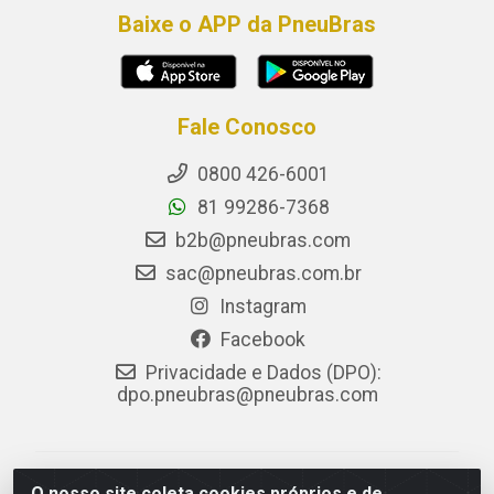
Baixe o APP da PneuBras
Fale Conosco
0800 426-6001
81 99286-7368
b2b@pneubras.com
sac@pneubras.com.br
Instagram
Facebook
Privacidade e Dados (DPO):
dpo.pneubras@pneubras.com
PneuBras - Rodovia BR-101, KM 82 - Prazeres,
O nosso site coleta cookies próprios e de