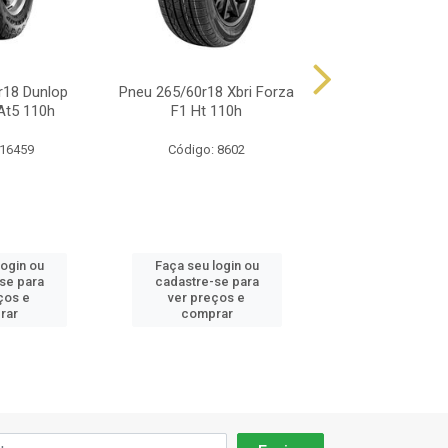
r18 Dunlop
Pneu 265/60r18 Xbri Forza
Pneu 265/60r18 
At5 110h
F1 Ht 110h
Cross Wind 4x
 16459
Código: 8602
Código: 12
login ou
Faça seu login ou
Faça seu log
se para
cadastre-se para
cadastre-se
ços e
ver preços e
ver preços
rar
comprar
compra