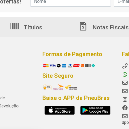
ofertas!
Títulos
Notas Fiscais
Formas de Pagamento
Fa
Site Seguro
Baixe o APP da PneuBras
ade
 Devolução
dpo