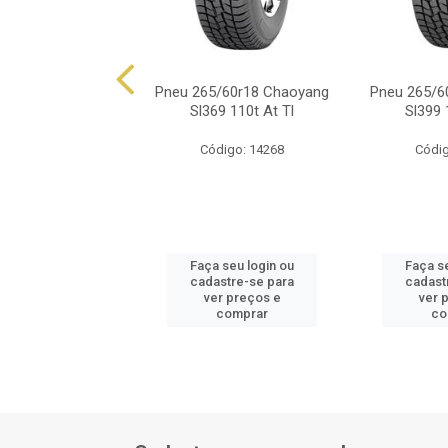
5/60r18 Chaoyang
Pneu 265/60r18 Chaoyang
Pneu 265/6
 Xl 114v Ht Tl
Sl369 110t At Tl
Sl399 
digo: 14270
Código: 14268
Códig
 seu login ou
Faça seu login ou
Faça s
astre-se para
cadastre-se para
cadast
er preços e
ver preços e
ver 
comprar
comprar
co