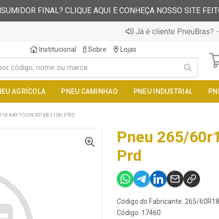
SUMIDOR FINAL? CLIQUE AQUI E CONHEÇA NOSSO SITE FEI
Já é cliente PneuBras? -
Institucional
Sobre
Lojas
NEU AGRÍCOLA
PNEU CAMINHAO
PNEU INDUSTRIAL
PN
R18 KAYTOON RP68 110H PRD
Pneu 265/60r
Prd
Código do Fabricante: 265/60R
Código: 17460