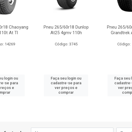
0r18 Chaoyang
Pneu 265/60r18 Dunlop
Pneu 265/60
110t At Tl
At25 4gmv 110h
Grandtrek 
o: 14269
Código: 3745
Código:
eu login ou
Faça seu login ou
Faça seu 
re-se para
cadastre-se para
cadastre-
preços e
ver preços e
ver pre
mprar
comprar
comp