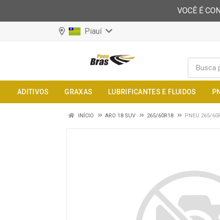
VOCÊ É CON
Piauí
ADITIVOS
GRAXAS
LUBRIFICANTES E FLUIDOS
P
INÍCIO
ARO 18 SUV
265/60R18
PNEU 265/60