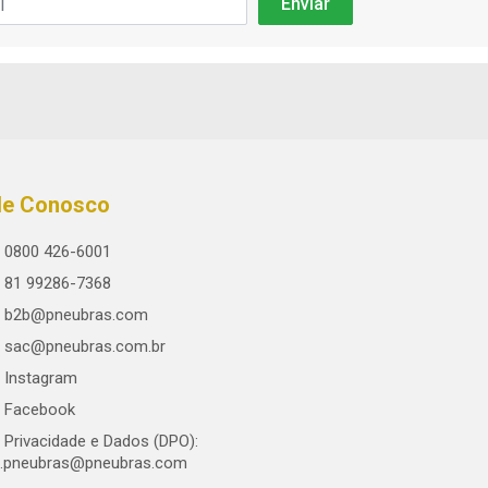
le Conosco
0800 426-6001
81 99286-7368
b2b@pneubras.com
sac@pneubras.com.br
Instagram
Facebook
Privacidade e Dados (DPO):
.pneubras@pneubras.com