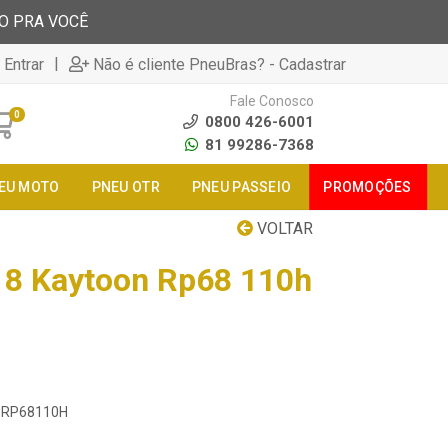
TO PRA VOCÊ
|
 Entrar
Não é cliente PneuBras? - Cadastrar
Fale Conosco
0
0800 426-6001
81 99286-7368
EU MOTO
PNEU OTR
PNEU PASSEIO
PROMOÇÕES
VOLTAR
18 Kaytoon Rp68 110h
18RP68110H