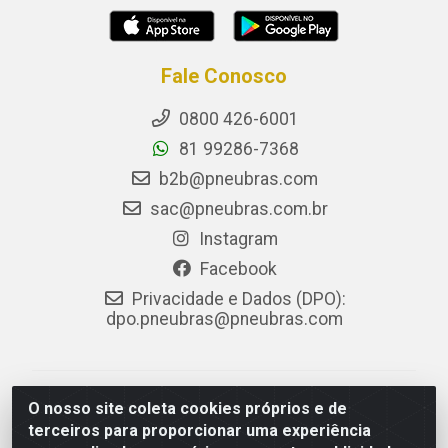
Fale Conosco
0800 426-6001
81 99286-7368
b2b@pneubras.com
sac@pneubras.com.br
Instagram
Facebook
Privacidade e Dados (DPO):
dpo.pneubras@pneubras.com
PneuBras - Rodovia BR-101, KM 82 - Prazeres,
O nosso site coleta cookies próprios e de
Jaboatão dos Guararapes/PE - CEP 54.335-000 - CNPJ
terceiros para proporcionar uma experiência
08.678.386/0001-05 - Pneubras Comércio de Pneus