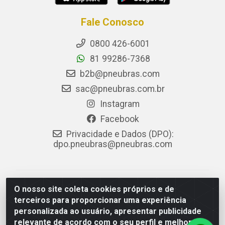
Fale Conosco
0800 426-6001
81 99286-7368
b2b@pneubras.com
sac@pneubras.com.br
Instagram
Facebook
Privacidade e Dados (DPO):
dpo.pneubras@pneubras.com
PneuBras - Rodovia BR-101, KM 82 - Prazeres,
O nosso site coleta cookies próprios e de
Jaboatão dos Guararapes/PE - CEP 54.335-000 - CNPJ
terceiros para proporcionar uma experiência
08.678.386/0001-05 - Pneubras Comércio de Pneus
personalizada ao usuário, apresentar publicidade
Ltda
relevante de acordo com o seu perfil e melhorar a