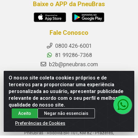
Baixe o APP da PneuBras
Fale Conosco
0800 426-6001
81 99286-7368
b2b@pneubras.com
sac@pneubras.com.br
O nosso site coleta cookies próprios e de
Instagram
terceiros para proporcionar uma experiência
personalizada ao usuário, apresentar publicidade
Facebook
relevante de acordo com o seu perfil e melhorar a
Privacidade e Dados (DPO):
qualidade do nosso site.
dpo.pneubras@pneubras.com
Aceito
Negar não essenciais
Preferências de Cookies
PneuBras - Rodovia BR-101, KM 82 - Prazeres,