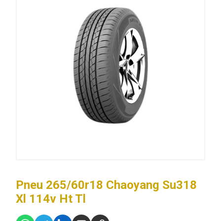
Pneu 265/60r18 Chaoyang Su318
Xl 114v Ht Tl