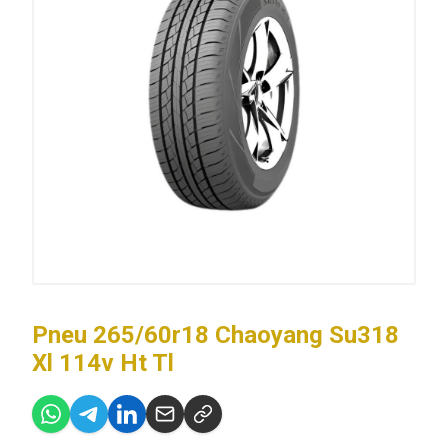
Pneu 265/60r18 Chaoyang Su318
Xl 114v Ht Tl