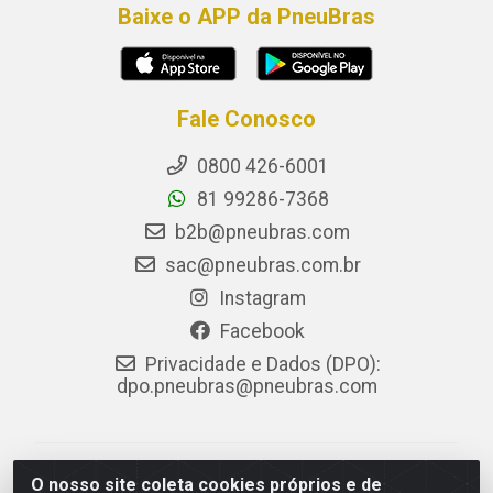
Baixe o APP da PneuBras
Fale Conosco
0800 426-6001
81 99286-7368
b2b@pneubras.com
sac@pneubras.com.br
Instagram
Facebook
Privacidade e Dados (DPO):
dpo.pneubras@pneubras.com
PneuBras - Rodovia BR-101, KM 82 - Prazeres,
O nosso site coleta cookies próprios e de