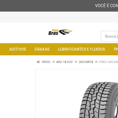
VOCÊ É CON
ADITIVOS
GRAXAS
LUBRIFICANTES E FLUIDOS
P
INÍCIO
ARO 18 SUV
265/60R18
PNEU 265/60