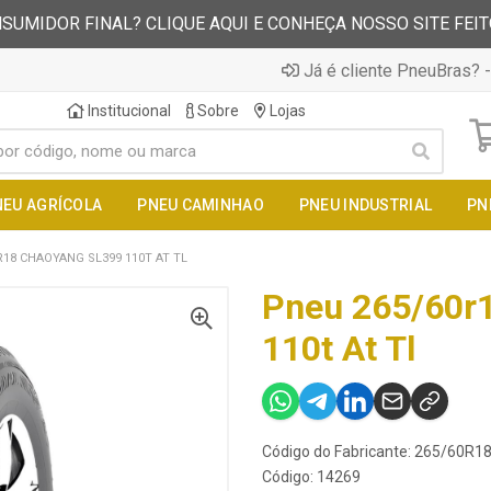
SUMIDOR FINAL? CLIQUE AQUI E CONHEÇA NOSSO SITE FEI
Já é cliente PneuBras? -
Institucional
Sobre
Lojas
NEU AGRÍCOLA
PNEU CAMINHAO
PNEU INDUSTRIAL
PN
R18 CHAOYANG SL399 110T AT TL
Pneu 265/60r
110t At Tl
Código do Fabricante: 265/60R
Código: 14269