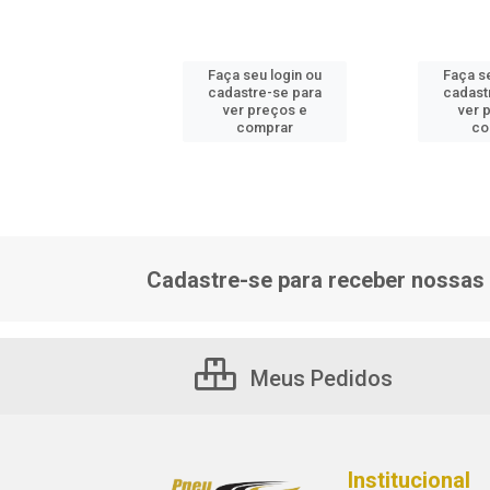
 seu login ou
Faça seu login ou
Faça s
astre-se para
cadastre-se para
cadast
er preços e
ver preços e
ver 
comprar
comprar
co
Cadastre-se para receber nossas 
Meus Pedidos
Institucional