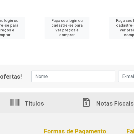
eu login ou
Faça seu login ou
Faça seu 
re-se para
cadastre-se para
cadastre-
preços e
ver preços e
ver pre
mprar
comprar
comp
ofertas!
Títulos
Notas Fiscais
Formas de Pagamento
Fa