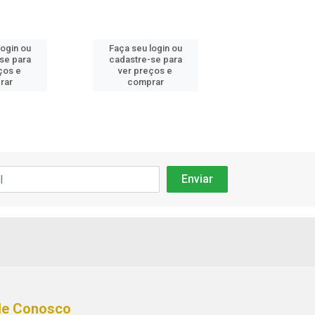
login ou
Faça seu login ou
Faça seu log
se para
cadastre-se para
cadastre-se
ços e
ver preços e
ver preços
rar
comprar
compra
le Conosco