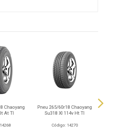
18 Chaoyang
Pneu 265/60r18 Chaoyang
Pneu 265/60r18 
t At Tl
Su318 Xl 114v Ht Tl
Advantex Tr25
 14268
Código: 14270
Código: 16