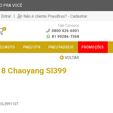
TO PRA VOCÊ
|
 Entrar
Não é cliente PneuBras? - Cadastrar
Fale Conosco
0
0800 426-6001
81 99286-7368
EU MOTO
PNEU OTR
PNEU PASSEIO
PROMOÇÕES
VOLTAR
18 Chaoyang Sl399
18SL399110T