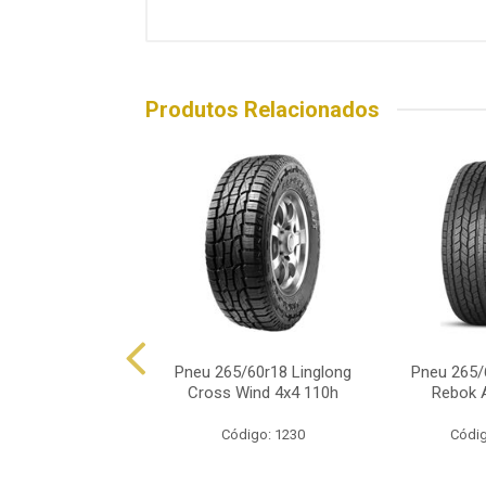
Produtos Relacionados
5/60r18 Kaytoon
Pneu 265/60r18 Linglong
Pneu 265/
68 110h Prd
Cross Wind 4x4 110h
Rebok 
digo: 17460
Código: 1230
Códig