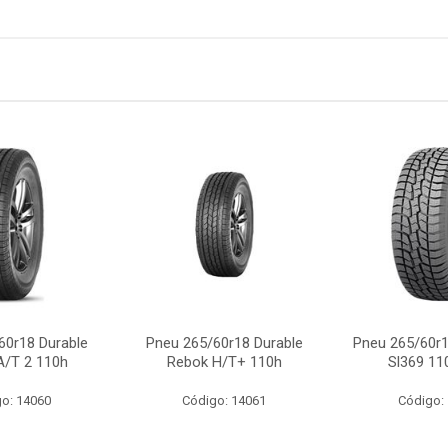
60r18 Durable
Pneu 265/60r18 Durable
Pneu 265/60r
A/T 2 110h
Rebok H/T+ 110h
Sl369 110
o: 14060
Código: 14061
Código: