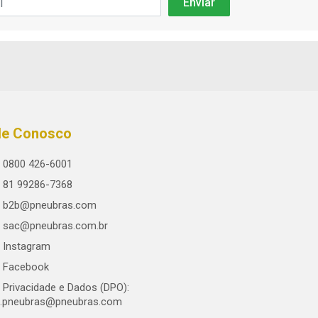
le Conosco
0800 426-6001
81 99286-7368
b2b@pneubras.com
sac@pneubras.com.br
Instagram
Facebook
Privacidade e Dados (DPO):
.pneubras@pneubras.com