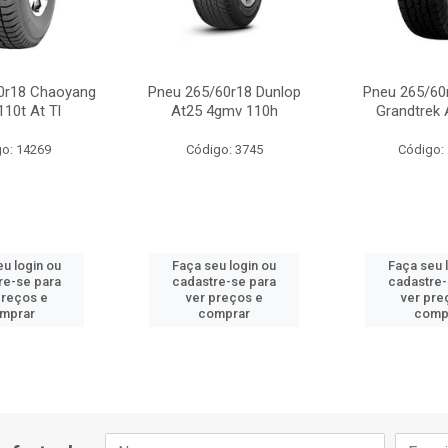
0r18 Chaoyang
Pneu 265/60r18 Dunlop
Pneu 265/60
110t At Tl
At25 4gmv 110h
Grandtrek 
o: 14269
Código: 3745
Código:
eu login ou
Faça seu login ou
Faça seu 
re-se para
cadastre-se para
cadastre-
preços e
ver preços e
ver pre
mprar
comprar
comp