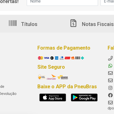
ofertas!
Títulos
Notas Fiscais
Formas de Pagamento
Fa
Site Seguro
Baixe o APP da PneuBras
ade
 Devolução
dpo