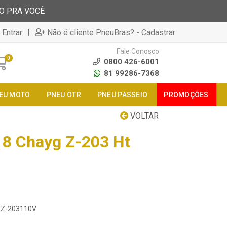
TO PRA VOCÊ
|
 Entrar
Não é cliente PneuBras? - Cadastrar
Fale Conosco
0
0800 426-6001
81 99286-7368
EU MOTO
PNEU OTR
PNEU PASSEIO
PROMOÇÕES
VOLTAR
8 Chayg Z-203 Ht
18Z-203110V