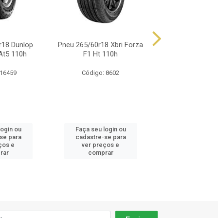
r18 Dunlop
Pneu 265/60r18 Xbri Forza
Pneu 265/60r18 
At5 110h
F1 Ht 110h
Cross Wind 4x
 16459
Código: 8602
Código: 12
login ou
Faça seu login ou
Faça seu log
se para
cadastre-se para
cadastre-se
ços e
ver preços e
ver preços
rar
comprar
compra