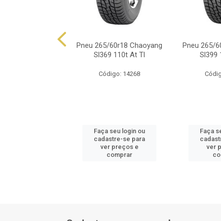
5/60r18 Chaoyang
Pneu 265/60r18 Chaoyang
Pneu 265/6
 Xl 114v Ht Tl
Sl369 110t At Tl
Sl399 
digo: 14270
Código: 14268
Códig
 seu login ou
Faça seu login ou
Faça s
astre-se para
cadastre-se para
cadast
er preços e
ver preços e
ver 
comprar
comprar
co