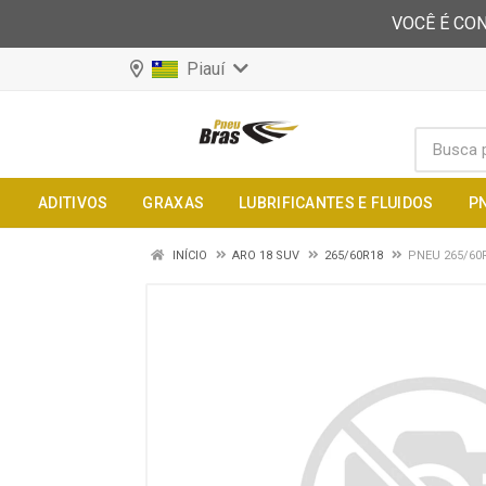
VOCÊ É CON
Piauí
ADITIVOS
GRAXAS
LUBRIFICANTES E FLUIDOS
P
INÍCIO
ARO 18 SUV
265/60R18
PNEU 265/60