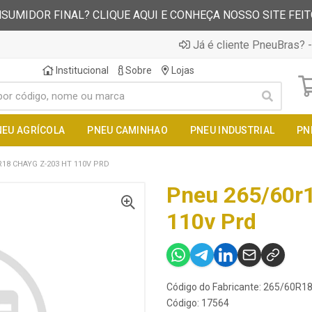
SUMIDOR FINAL? CLIQUE AQUI E CONHEÇA NOSSO SITE FEI
Já é cliente PneuBras? -
Institucional
Sobre
Lojas
NEU AGRÍCOLA
PNEU CAMINHAO
PNEU INDUSTRIAL
PN
R18 CHAYG Z-203 HT 110V PRD
Pneu 265/60r1
110v Prd
Código do Fabricante: 265/60R
Código: 17564