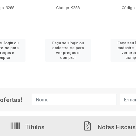
go: 9288
Código: 9288
Código:
u login ou
Faça seu login ou
Faça seu 
re-se para
cadastre-se para
cadastre-
preços e
ver preços e
ver pre
mprar
comprar
comp
ofertas!
Títulos
Notas Fiscais