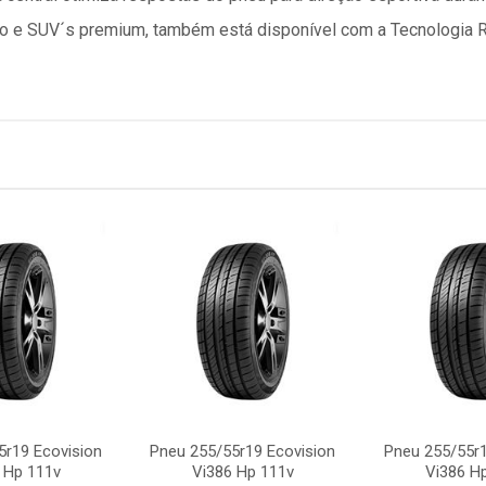
eio e SUV´s premium, também está disponível com a Tecnologia 
5r19 Ecovision
Pneu 255/55r19 Ecovision
Pneu 255/55r1
 Hp 111v
Vi386 Hp 111v
Vi386 H