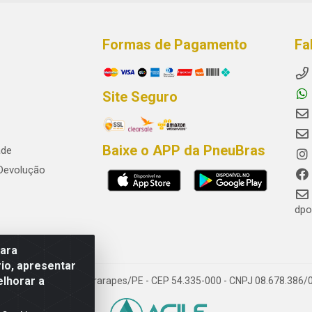
Formas de Pagamento
Fa
Site Seguro
Baixe o APP da PneuBras
ade
 Devolução
dpo
para
io, apresentar
elhorar a
res, Jaboatão dos Guararapes/PE - CEP 54.335-000 - CNPJ 08.678.386/