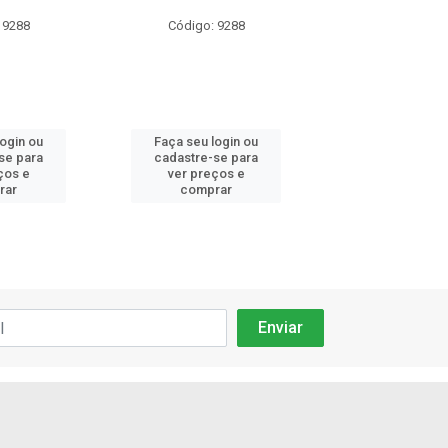
 9288
Código: 9288
Código: 92
login ou
Faça seu login ou
Faça seu log
se para
cadastre-se para
cadastre-se 
ços e
ver preços e
ver preços
rar
comprar
comprar