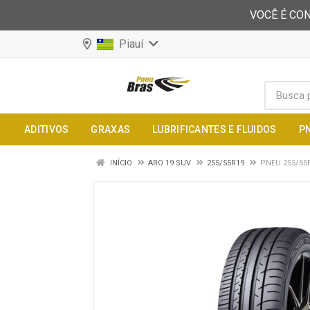
VOCÊ É CON
Piauí
ADITIVOS
GRAXAS
LUBRIFICANTES E FLUIDOS
P
INÍCIO
ARO 19 SUV
255/55R19
PNEU 255/55