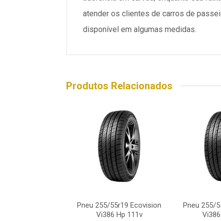
atender os clientes de carros de pass
disponível em algumas medidas.
Produtos Relacionados
/55r19 Ecovision
Pneu 255/55r19 Ecovision
Pneu 255/5
386 Hp 111v
Vi386 Hp 111v
Vi386