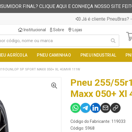
SUMIDOR FINAL? CLIQUE AQUI E CONHEÇA NOSSO SITE FEI
Já é cliente PneuBras? -
Institucional
Sobre
Lojas
NEU AGRÍCOLA
PNEU CAMINHAO
PNEU INDUSTRIAL
PN
R19 DUNLOP SP SPORT MAXX 050+ XL 4GMVR 111W
Pneu 255/55r1
Maxx 050+ Xl
Código do Fabricante: 119033
Código: 5968