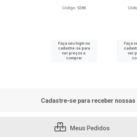
ódigo: 9288
Código: 9288
Códi
 seu login ou
Faça seu login ou
Faça se
astre-se para
cadastre-se para
cadast
er preços e
ver preços e
ver 
comprar
comprar
co
Cadastre-se para receber nossas 
Meus Pedidos