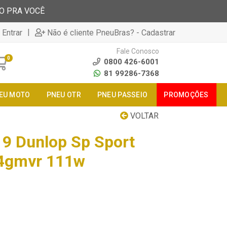
TO PRA VOCÊ
|
 Entrar
Não é cliente PneuBras? - Cadastrar
Fale Conosco
0
0800 426-6001
81 99286-7368
EU MOTO
PNEU OTR
PNEU PASSEIO
PROMOÇÕES
VOLTAR
9 Dunlop Sp Sport
 4gmvr 111w