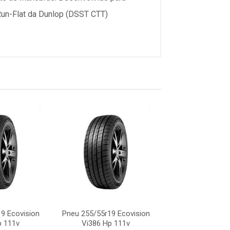
Run-Flat da Dunlop (DSST CTT)
9 Ecovision
Pneu 255/55r19 Ecovision
Pneu 255/55r19 
p 111v
Vi386 Hp 111v
Vi386 Hp 1