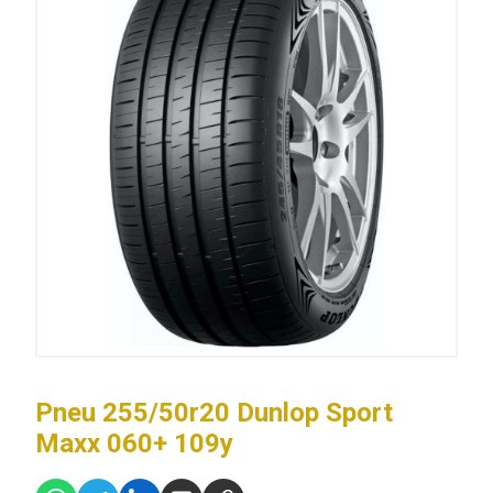
Pneu 255/50r20 Dunlop Sport
Maxx 060+ 109y