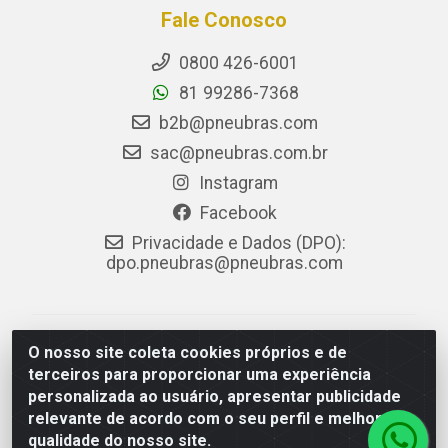
Fale Conosco
0800 426-6001
81 99286-7368
b2b@pneubras.com
sac@pneubras.com.br
Instagram
Facebook
Privacidade e Dados (DPO):
dpo.pneubras@pneubras.com
PneuBras - Rodovia BR-101, KM 82 - Prazeres,
O nosso site coleta cookies próprios e de
Jaboatão dos Guararapes/PE - CEP 54.335-000 - CNPJ
terceiros para proporcionar uma experiência
08.678.386/0001-05 - Pneubras Comércio de Pneus
personalizada ao usuário, apresentar publicidade
Ltda
relevante de acordo com o seu perfil e melhorar a
qualidade do nosso site.