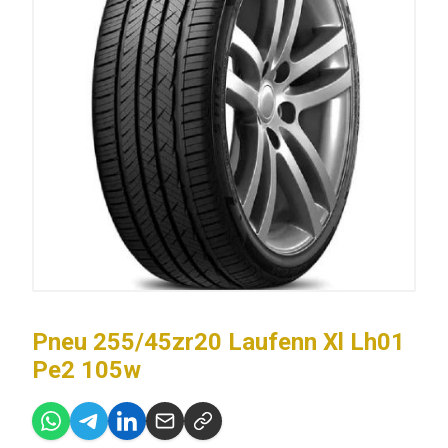
Pneu 255/45zr20 Laufenn Xl Lh01
Pe2 105w