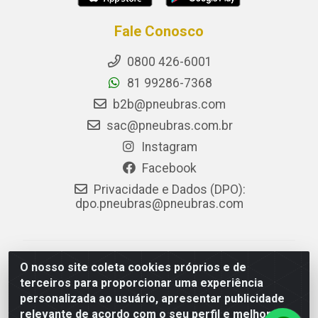
Fale Conosco
0800 426-6001
81 99286-7368
b2b@pneubras.com
sac@pneubras.com.br
Instagram
Facebook
Privacidade e Dados (DPO):
dpo.pneubras@pneubras.com
PneuBras - Rodovia BR-101, KM 82 - Prazeres,
O nosso site coleta cookies próprios e de
Jaboatão dos Guararapes/PE - CEP 54.335-000 - CNPJ
terceiros para proporcionar uma experiência
08.678.386/0001-05 - Pneubras Comércio de Pneus
personalizada ao usuário, apresentar publicidade
Ltda
relevante de acordo com o seu perfil e melhorar a