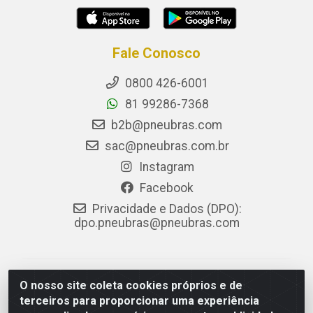
Fale Conosco
0800 426-6001
81 99286-7368
b2b@pneubras.com
sac@pneubras.com.br
Instagram
Facebook
Privacidade e Dados (DPO):
dpo.pneubras@pneubras.com
PneuBras - Rodovia BR-101, KM 82 - Prazeres,
O nosso site coleta cookies próprios e de
Jaboatão dos Guararapes/PE - CEP 54.335-000 - CNPJ
terceiros para proporcionar uma experiência
08.678.386/0001-05 - Pneubras Comércio de Pneus