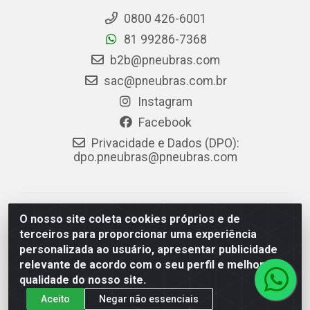
0800 426-6001
81 99286-7368
b2b@pneubras.com
sac@pneubras.com.br
Instagram
Facebook
Privacidade e Dados (DPO):
dpo.pneubras@pneubras.com
PneuBras - Rodovia BR-101, KM 82 - Prazeres,
O nosso site coleta cookies próprios e de
Jaboatão dos Guararapes/PE - CEP 54.335-000 - CNPJ
terceiros para proporcionar uma experiência
08.678.386/0001-05 - Pneubras Comércio de Pneus
personalizada ao usuário, apresentar publicidade
Ltda
relevante de acordo com o seu perfil e melhorar a
qualidade do nosso site.
Aceito
Negar não essenciais