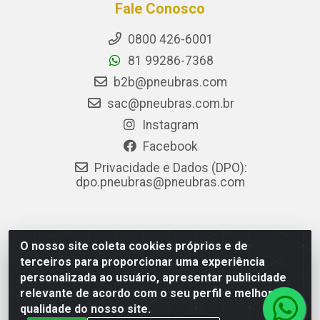
Fale Conosco
0800 426-6001
81 99286-7368
b2b@pneubras.com
sac@pneubras.com.br
Instagram
Facebook
Privacidade e Dados (DPO):
dpo.pneubras@pneubras.com
PneuBras - Rodovia BR-101, KM 82 - Prazeres,
O nosso site coleta cookies próprios e de
Jaboatão dos Guararapes/PE - CEP 54.335-000 - CNPJ
terceiros para proporcionar uma experiência
08.678.386/0001-05 - Pneubras Comércio de Pneus
personalizada ao usuário, apresentar publicidade
Ltda
relevante de acordo com o seu perfil e melhorar a
qualidade do nosso site.