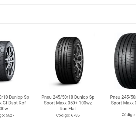
0r18 Dunlop Sp
Pneu 245/50r18 Dunlop Sp
Pneu 245/50
x Gt Dsst Rof
Sport Maxx 050+ 100wz
Sport Maxx 
00w
Run Flat
Código:
go: 6627
Código: 6785