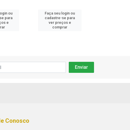
login ou
Faça seu login ou
Faça seu log
se para
cadastre-se para
cadastre-se 
ços e
ver preços e
ver preços
rar
comprar
comprar
le Conosco