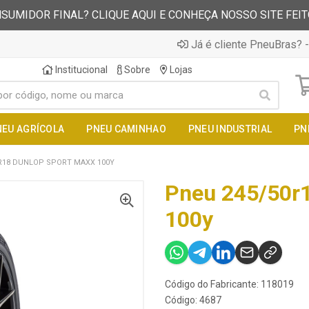
SUMIDOR FINAL? CLIQUE AQUI E CONHEÇA NOSSO SITE FEI
Já é cliente PneuBras? -
Institucional
Sobre
Lojas
NEU AGRÍCOLA
PNEU CAMINHAO
PNEU INDUSTRIAL
PN
R18 DUNLOP SPORT MAXX 100Y
Pneu 245/50r1
100y
Código do Fabricante: 118019
Código: 4687