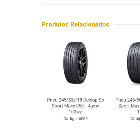
Produtos Relacionados
45/50r18 Dunlop
Pneu 245/50zr18 Dunlop Sp
Pneu 245/5
Maxx 060+ 100y
Sport Maxx 050+ 4gmv
Sport Max
100wz
1
ódigo: 7508
Código: 6089
Códi