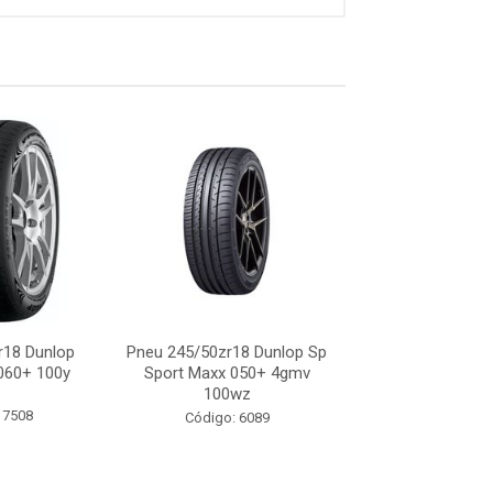
r18 Dunlop
Pneu 245/50zr18 Dunlop Sp
Pneu 245/50r18 
060+ 100y
Sport Maxx 050+ 4gmv
Sport Maxx Gt 
100wz
100w
 7508
Código: 6089
Código: 66