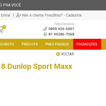
TO PRA VOCÊ
|
 Entrar
Não é cliente PneuBras? - Cadastrar
Fale Conosco
0
0800 426-6001
81 99286-7368
EU MOTO
PNEU OTR
PNEU PASSEIO
PROMOÇÕES
VOLTAR
8 Dunlop Sport Maxx