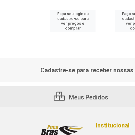
 seu login ou
Faça seu login ou
Faça se
astre-se para
cadastre-se para
cadast
er preços e
ver preços e
ver 
comprar
comprar
co
Cadastre-se para receber nossas 
Meus Pedidos
Institucional