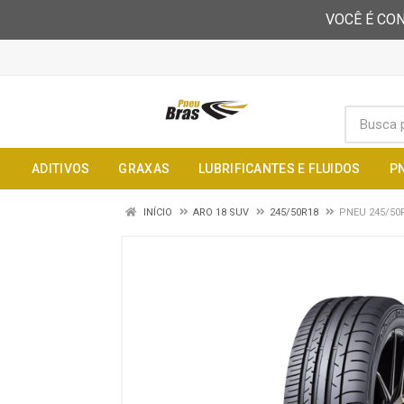
VOCÊ É CON
ADITIVOS
GRAXAS
LUBRIFICANTES E FLUIDOS
P
INÍCIO
ARO 18 SUV
245/50R18
PNEU 245/50