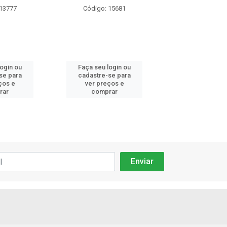
 13777
Código: 15681
Código: 26
login ou
Faça seu login ou
Faça seu log
se para
cadastre-se para
cadastre-se 
ços e
ver preços e
ver preços
rar
comprar
comprar