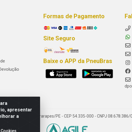
Formas de Pagamento
Fa
Site Seguro
Baixe o APP da PneuBras
ade
 Devolução
dpo
para
io, apresentar
elhorar a
res, Jaboatão dos Guararapes/PE - CEP 54.335-000 - CNPJ 08.678.386/
 Cookies