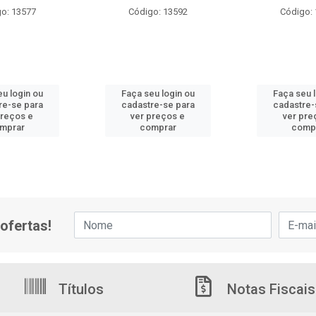
o: 13577
Código: 13592
Código:
u login ou
Faça seu login ou
Faça seu 
re-se para
cadastre-se para
cadastre-
preços e
ver preços e
ver pre
mprar
comprar
comp
ofertas!
Títulos
Notas Fiscais