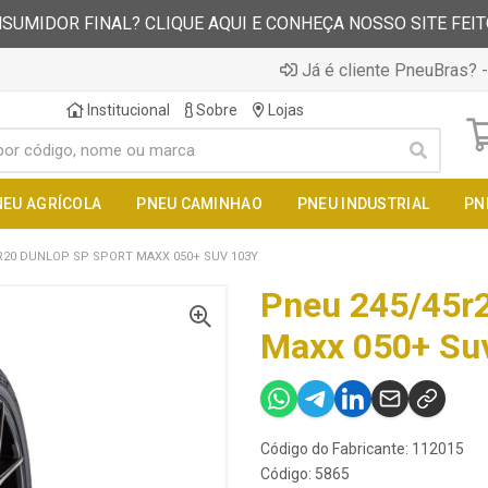
SUMIDOR FINAL? CLIQUE AQUI E CONHEÇA NOSSO SITE FEI
Já é cliente PneuBras? -
Institucional
Sobre
Lojas
NEU AGRÍCOLA
PNEU CAMINHAO
PNEU INDUSTRIAL
PN
R20 DUNLOP SP SPORT MAXX 050+ SUV 103Y
Pneu 245/45r2
Maxx 050+ Su
Código do Fabricante: 112015
Código: 5865