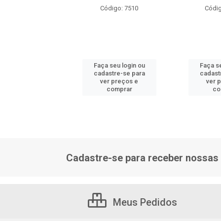
ódigo: 2610
Código: 7510
Códig
 seu login ou
Faça seu login ou
Faça se
astre-se para
cadastre-se para
cadast
er preços e
ver preços e
ver 
comprar
comprar
co
Cadastre-se para receber nossas 
Meus Pedidos