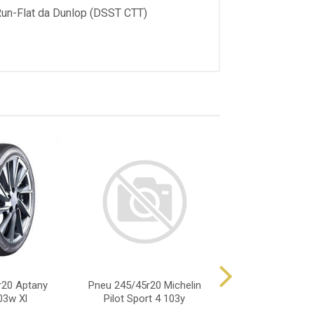
Run-Flat da Dunlop (DSST CTT)
r20 Aptany
Pneu 245/45r20 Michelin
Pneu 245/45r20
03w Xl
Pilot Sport 4 103y
Ra301 103w