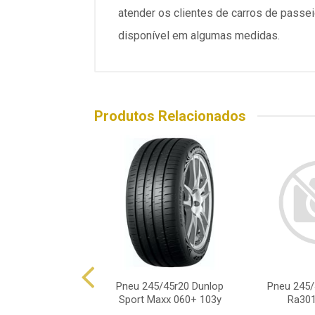
atender os clientes de carros de pass
disponível em algumas medidas.
Produtos Relacionados
45/45r20 Aptany
Pneu 245/45r20 Dunlop
Pneu 245/
301 103w Xl
Sport Maxx 060+ 103y
Ra301