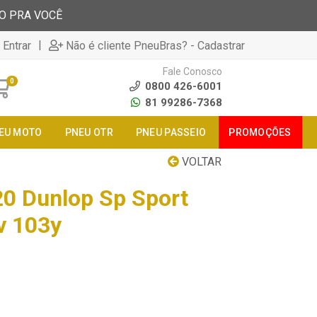
TO PRA VOCÊ
|
 Entrar
Não é cliente PneuBras? - Cadastrar
Fale Conosco
0
0800 426-6001
81 99286-7368
EU MOTO
PNEU OTR
PNEU PASSEIO
PROMOÇÕES
VOLTAR
0 Dunlop Sp Sport
v 103y