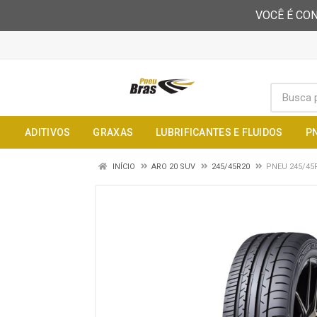
VOCÊ É CON
ADITIVOS
GRAXAS
LUBRIFICANTES E FLUIDOS
P
INÍCIO
ARO 20 SUV
245/45R20
PNEU 245/45