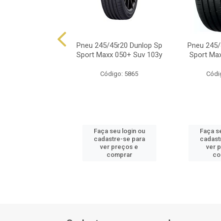
45/45r20 Aptany
Pneu 245/45r20 Dunlop Sp
Pneu 245/
301 103w Xl
Sport Maxx 050+ Suv 103y
Sport Ma
ódigo: 2610
Código: 5865
Códi
 seu login ou
Faça seu login ou
Faça se
astre-se para
cadastre-se para
cadast
er preços e
ver preços e
ver 
comprar
comprar
co