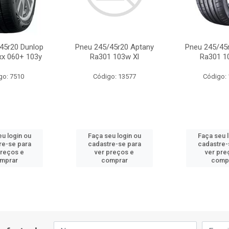
45r20 Dunlop
Pneu 245/45r20 Aptany
Pneu 245/45
xx 060+ 103y
Ra301 103w Xl
Ra301 1
go: 7510
Código: 13577
Código:
u login ou
Faça seu login ou
Faça seu 
re-se para
cadastre-se para
cadastre-
preços e
ver preços e
ver pre
mprar
comprar
comp