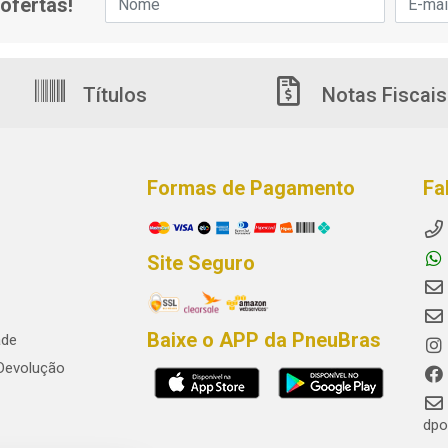
ofertas!
Títulos
Notas Fiscais
Formas de Pagamento
Fa
Site Seguro
Baixe o APP da PneuBras
ade
 Devolução
dpo