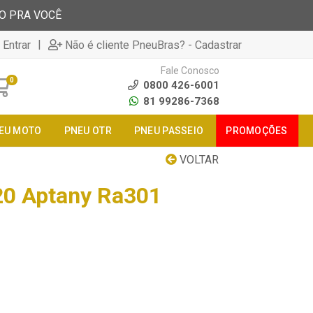
TO PRA VOCÊ
|
 Entrar
Não é cliente PneuBras? - Cadastrar
Fale Conosco
0
0800 426-6001
81 99286-7368
EU MOTO
PNEU OTR
PNEU PASSEIO
PROMOÇÕES
VOLTAR
20 Aptany Ra301