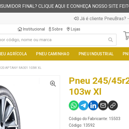
SUMIDOR FINAL? CLIQUE AQUI E CONHEÇA NOSSO SITE FEI
Já é cliente PneuBras? -
Institucional
Sobre
Lojas
NEU AGRÍCOLA
PNEU CAMINHAO
PNEU INDUSTRIAL
PN
R20 APTANY RA301 103W XL
Pneu 245/45r
103w Xl
Código do Fabricante: 15503
Código: 13592