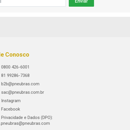
le Conosco
0800 426-6001
81 99286-7368
b2b@pneubras.com
sac@pneubras.com.br
Instagram
Facebook
Privacidade e Dados (DPO):
.pneubras@pneubras.com