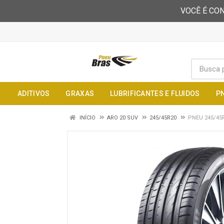
VOCÊ É CON
ADITIVOS
GRAXAS
LUBRIFICANTES E FLUIDOS
P
INÍCIO
ARO 20 SUV
245/45R20
PNEU 245/45