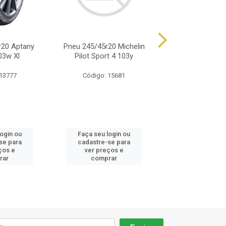
r20 Aptany
Pneu 245/45r20 Michelin
Pneu 245/45r20
03w Xl
Pilot Sport 4 103y
Ra301 103w
 13777
Código: 15681
Código: 26
login ou
Faça seu login ou
Faça seu log
se para
cadastre-se para
cadastre-se 
ços e
ver preços e
ver preços
rar
comprar
comprar