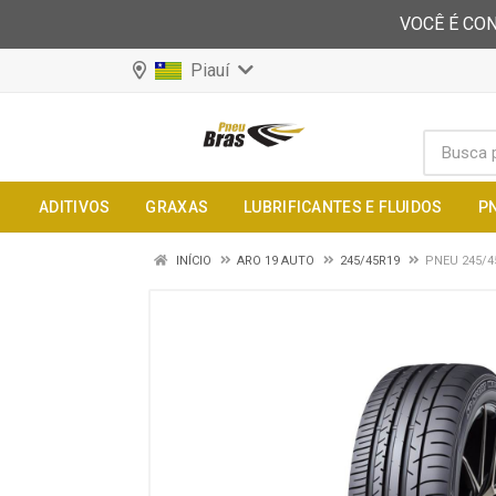
VOCÊ É CON
Piauí
ADITIVOS
GRAXAS
LUBRIFICANTES E FLUIDOS
P
INÍCIO
ARO 19 AUTO
245/45R19
PNEU 245/4