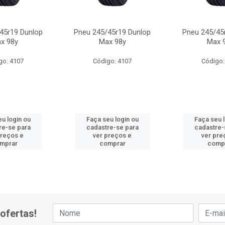
45r19 Dunlop
Pneu 245/45r19 Dunlop
Pneu 245/45
x 98y
Max 98y
Max 
go: 4107
Código: 4107
Código:
u login ou
Faça seu login ou
Faça seu 
re-se para
cadastre-se para
cadastre-
preços e
ver preços e
ver pre
mprar
comprar
comp
ofertas!