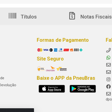
Títulos
Notas Fiscais
Formas de Pagamento
Fa
Site Seguro
Baixe o APP da PneuBras
ade
 Devolução
dpo