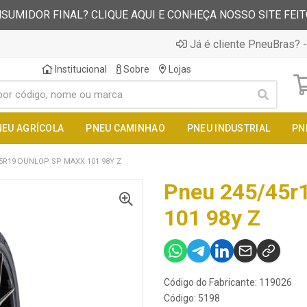
SUMIDOR FINAL? CLIQUE AQUI E CONHEÇA NOSSO SITE FEI
Já é cliente PneuBras? -
Institucional
Sobre
Lojas
NEU AGRÍCOLA
PNEU CAMINHAO
PNEU INDUSTRIAL
PN
5R19 DUNLOP SP MAXX 101 98Y Z
Pneu 245/45r
101 98y Z
Código do Fabricante: 119026
Código: 5198