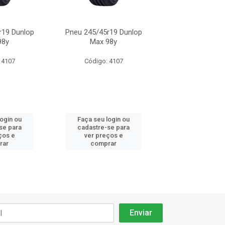
r19 Dunlop
Pneu 245/45r19 Dunlop
Pneu 245/45r19
98y
Max 98y
Max 98
 4107
Código: 4107
Código: 41
login ou
Faça seu login ou
Faça seu log
se para
cadastre-se para
cadastre-se 
ços e
ver preços e
ver preços
rar
comprar
comprar