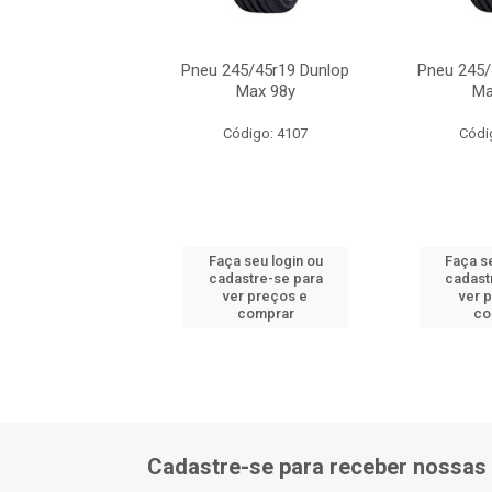
45/45r19 Dunlop
Pneu 245/45r19 Dunlop
Pneu 245/
Max 98y
Max 98y
Ma
ódigo: 4107
Código: 4107
Códi
 seu login ou
Faça seu login ou
Faça se
astre-se para
cadastre-se para
cadast
er preços e
ver preços e
ver 
comprar
comprar
co
Cadastre-se para receber nossas 