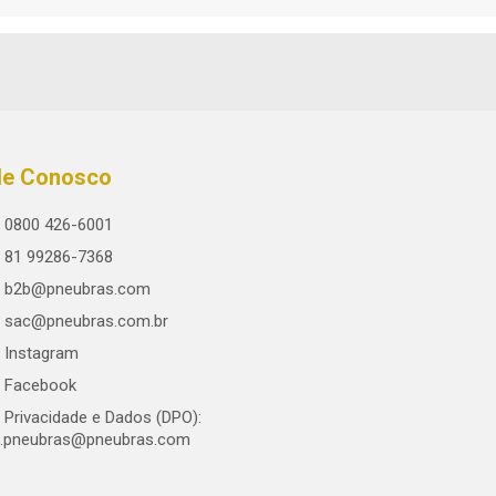
le Conosco
0800 426-6001
81 99286-7368
b2b@pneubras.com
sac@pneubras.com.br
Instagram
Facebook
Privacidade e Dados (DPO):
.pneubras@pneubras.com