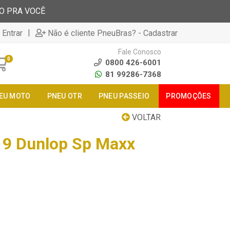
TO PRA VOCÊ
|
 Entrar
Não é cliente PneuBras? - Cadastrar
Fale Conosco
0
0800 426-6001
81 99286-7368
EU MOTO
PNEU OTR
PNEU PASSEIO
PROMOÇÕES
VOLTAR
19 Dunlop Sp Maxx