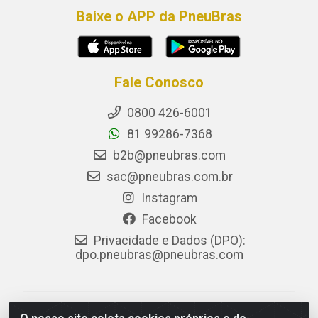
Baixe o APP da PneuBras
Fale Conosco
0800 426-6001
81 99286-7368
b2b@pneubras.com
sac@pneubras.com.br
Instagram
Facebook
Privacidade e Dados (DPO):
dpo.pneubras@pneubras.com
PneuBras - Rodovia BR-101, KM 82 - Prazeres,