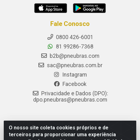
Fale Conosco
0800 426-6001
81 99286-7368
b2b@pneubras.com
sac@pneubras.com.br
Instagram
Facebook
Privacidade e Dados (DPO):
dpo.pneubras@pneubras.com
PneuBras - Rodovia BR-101, KM 82 - Prazeres,
O nosso site coleta cookies próprios e de
Jaboatão dos Guararapes/PE - CEP 54.335-000 - CNPJ
terceiros para proporcionar uma experiência
08.678.386/0001-05 - Pneubras Comércio de Pneus