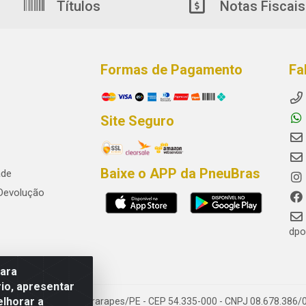
Títulos
Notas Fiscais
Formas de Pagamento
Fa
Site Seguro
Baixe o APP da PneuBras
ade
 Devolução
dpo
para
io, apresentar
elhorar a
res, Jaboatão dos Guararapes/PE - CEP 54.335-000 - CNPJ 08.678.386/