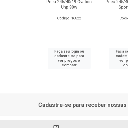
/40r19 Dunlop Sp
Pneu 245/40r19 Ovation
Pneu 245/4
x Gt Run-Flat 94y
Uhp 98w
Spor
ódigo: 6629
Código: 16822
Códi
 seu login ou
Faça seu login ou
Faça se
astre-se para
cadastre-se para
cadast
er preços e
ver preços e
ver 
comprar
comprar
co
Cadastre-se para receber nossas 