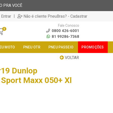
TO PRA VOCÊ
|
 Entrar
Não é cliente PneuBras? - Cadastrar
Fale Conosco
0
0800 426-6001
81 99286-7368
EU MOTO
PNEU OTR
PNEU PASSEIO
PROMOÇÕES
VOLTAR
r19 Dunlop
 Sport Maxx 050+ Xl