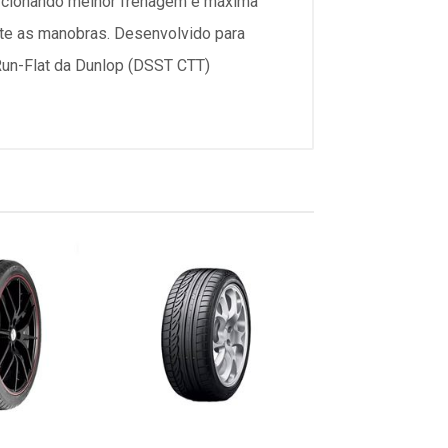
orcionando melhor frenagem e máxima
nte as manobras. Desenvolvido para
Run-Flat da Dunlop (DSST CTT)