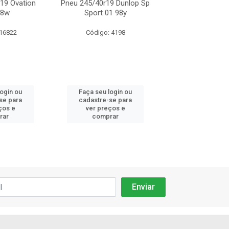
19 Ovation
Pneu 245/40r19 Dunlop Sp
Pneu 245/40r19 
98w
Sport 01 98y
Sport Maxx Gt Ru
 16822
Código: 4198
Código: 66
login ou
Faça seu login ou
Faça seu log
se para
cadastre-se para
cadastre-se 
ços e
ver preços e
ver preços
rar
comprar
comprar