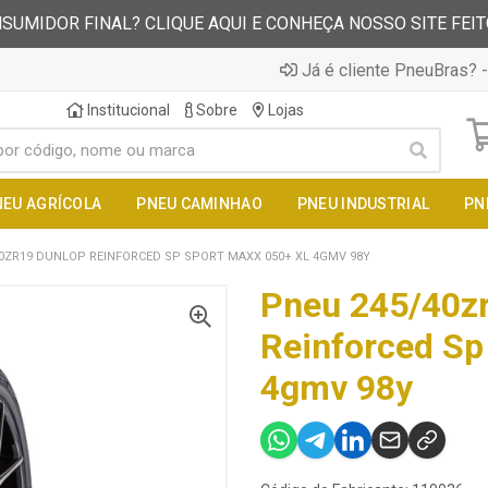
SUMIDOR FINAL? CLIQUE AQUI E CONHEÇA NOSSO SITE FEI
Já é cliente PneuBras? -
Institucional
Sobre
Lojas
NEU AGRÍCOLA
PNEU CAMINHAO
PNEU INDUSTRIAL
PN
0ZR19 DUNLOP REINFORCED SP SPORT MAXX 050+ XL 4GMV 98Y
Pneu 245/40z
Reinforced Sp
4gmv 98y