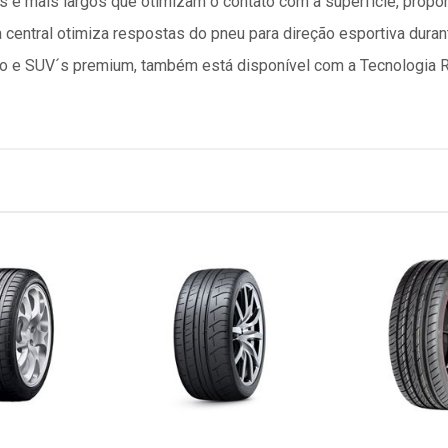
 e mais largos que otimizam o contato com a superfície, prop
a central otimiza respostas do pneu para direção esportiva dura
eio e SUV´s premium, também está disponível com a Tecnologia 