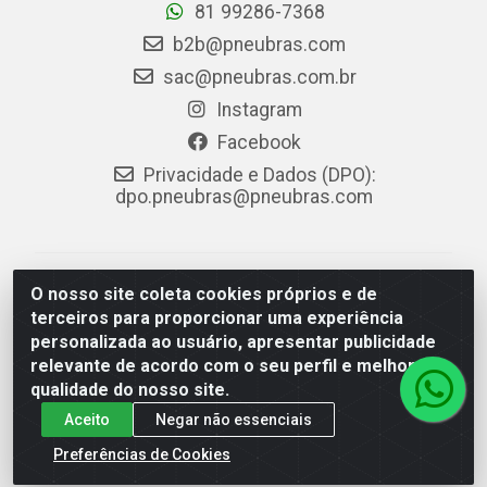
81 99286-7368
b2b@pneubras.com
sac@pneubras.com.br
Instagram
Facebook
Privacidade e Dados (DPO):
dpo.pneubras@pneubras.com
PneuBras - Rodovia BR-101, KM 82 - Prazeres,
O nosso site coleta cookies próprios e de
Jaboatão dos Guararapes/PE - CEP 54.335-000 - CNPJ
terceiros para proporcionar uma experiência
08.678.386/0001-05 - Pneubras Comércio de Pneus
personalizada ao usuário, apresentar publicidade
Ltda
relevante de acordo com o seu perfil e melhorar a
qualidade do nosso site.
Aceito
Negar não essenciais
Preferências de Cookies