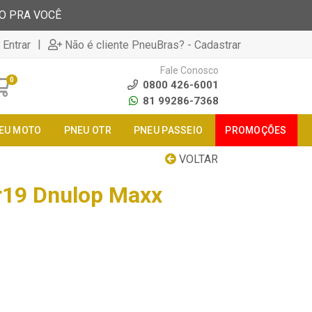
TO PRA VOCÊ
|
 Entrar
Não é cliente PneuBras? - Cadastrar
Fale Conosco
0
0800 426-6001
81 99286-7368
EU MOTO
PNEU OTR
PNEU PASSEIO
PROMOÇÕES
VOLTAR
r19 Dnulop Maxx