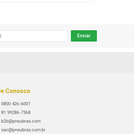
le Conosco
0800 426-6001
81 99286-7368
b2b@pneubras.com
sac@pneubras.com.br