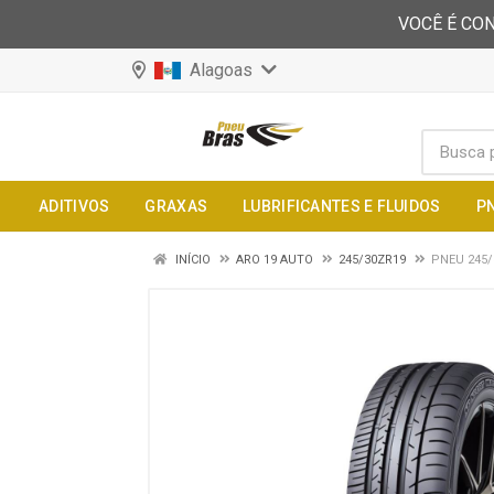
VOCÊ É CON
Alagoas
ADITIVOS
GRAXAS
LUBRIFICANTES E FLUIDOS
P
INÍCIO
ARO 19 AUTO
245/30ZR19
PNEU 245