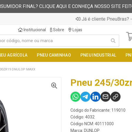
SUMIDOR FINAL? CLIQUE AQUI E CONHEÇA NOSSO SITE FEI
Já é cliente PneuBras? -
Institucional
Sobre
Lojas
NEU AGRÍCOLA
PNEU CAMINHAO
PNEU INDUSTRIAL
PN
/30ZR19 DNULOP MAXX
Pneu 245/30z
Código do Fabricante: 119010
Código: 4032
Código NCM: 40111000
Marca:
DUNLOP