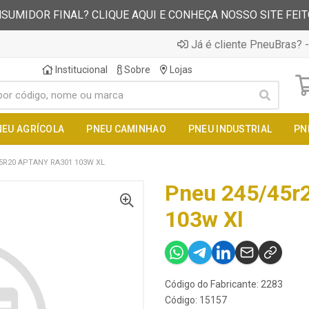
SUMIDOR FINAL? CLIQUE AQUI E CONHEÇA NOSSO SITE FEI
Já é cliente PneuBras? -
Institucional
Sobre
Lojas
NEU AGRÍCOLA
PNEU CAMINHAO
PNEU INDUSTRIAL
PN
5R20 APTANY RA301 103W XL
Pneu 245/45r
103w Xl
Código do Fabricante: 2283
Código: 15157