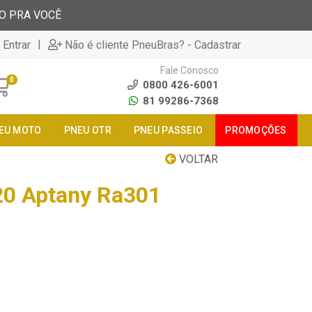
TO PRA VOCÊ
|
 Entrar
Não é cliente PneuBras? - Cadastrar
Fale Conosco
0
0800 426-6001
81 99286-7368
EU MOTO
PNEU OTR
PNEU PASSEIO
PROMOÇÕES
VOLTAR
20 Aptany Ra301