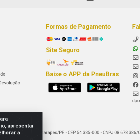
Formas de Pagamento
Fa
Site Seguro
Baixe o APP da PneuBras
ade
 Devolução
dpo
para
io, apresentar
elhorar a
res, Jaboatão dos Guararapes/PE - CEP 54.335-000 - CNPJ 08.678.386/