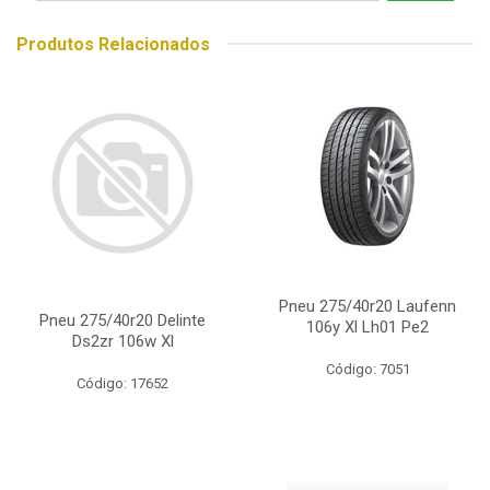
Produtos Relacionados
Pneu 275/40r20 Laufenn
Pneu 275/40r20 Delinte
106y Xl Lh01 Pe2
Ds2zr 106w Xl
Código: 7051
Código: 17652