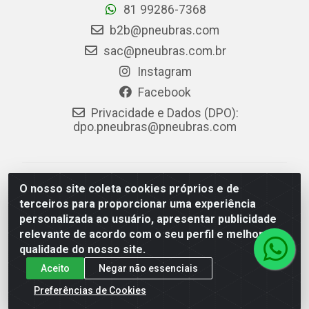
81 99286-7368
b2b@pneubras.com
sac@pneubras.com.br
Instagram
Facebook
Privacidade e Dados (DPO):
dpo.pneubras@pneubras.com
PneuBras - Rodovia BR-101, KM 82 - Prazeres,
O nosso site coleta cookies próprios e de
Jaboatão dos Guararapes/PE - CEP 54.335-000 - CNPJ
terceiros para proporcionar uma experiência
08.678.386/0001-05 - Pneubras Comércio de Pneus
personalizada ao usuário, apresentar publicidade
Ltda
relevante de acordo com o seu perfil e melhorar a
qualidade do nosso site.
Aceito
Negar não essenciais
Preferências de Cookies