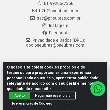
81 99286-7368
b2b@pneubras.com
sac@pneubras.com.br
Instagram
Facebook
Privacidade e Dados (DPO):
dpo.pneubras@pneubras.com
PneuBras - Rodovia BR-101, KM 82 - Prazeres,
O nosso site coleta cookies próprios e de
Jaboatão dos Guararapes/PE - CEP 54.335-000 - CNPJ
terceiros para proporcionar uma experiência
08.678.386/0001-05 - Pneubras Comércio de Pneus
personalizada ao usuário, apresentar publicidade
Ltda
relevante de acordo com o seu perfil e melhorar a
qualidade do nosso site.
Aceito
Negar não essenciais
Preferências de Cookies