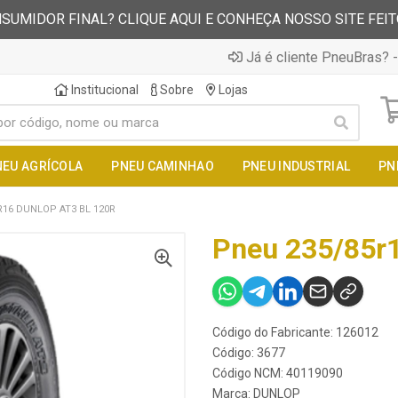
SUMIDOR FINAL? CLIQUE AQUI E CONHEÇA NOSSO SITE FEI
Já é cliente PneuBras? -
Institucional
Sobre
Lojas
NEU AGRÍCOLA
PNEU CAMINHAO
PNEU INDUSTRIAL
PN
R16 DUNLOP AT3 BL 120R
Pneu 235/85r1
Código do Fabricante: 126012
Código: 3677
Código NCM: 40119090
Marca:
DUNLOP