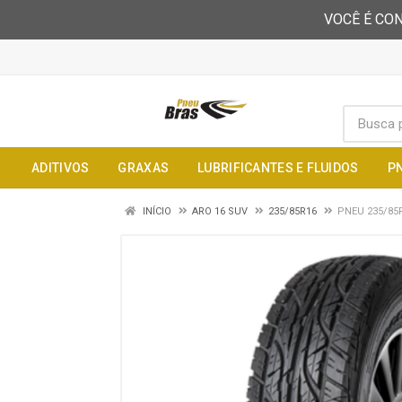
VOCÊ É CON
ADITIVOS
GRAXAS
LUBRIFICANTES E FLUIDOS
P
INÍCIO
ARO 16 SUV
235/85R16
PNEU 235/85