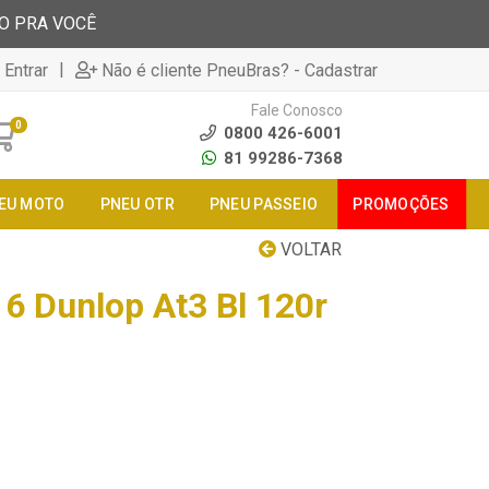
TO PRA VOCÊ
|
 Entrar
Não é cliente PneuBras? - Cadastrar
Fale Conosco
0
0800 426-6001
81 99286-7368
EU MOTO
PNEU OTR
PNEU PASSEIO
PROMOÇÕES
VOLTAR
6 Dunlop At3 Bl 120r