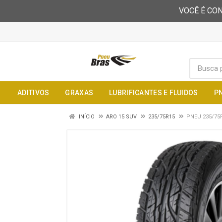
VOCÊ É CON
ADITIVOS
GRAXAS
LUBRIFICANTES E FLUIDOS
P
INÍCIO
ARO 15 SUV
235/75R15
PNEU 235/75