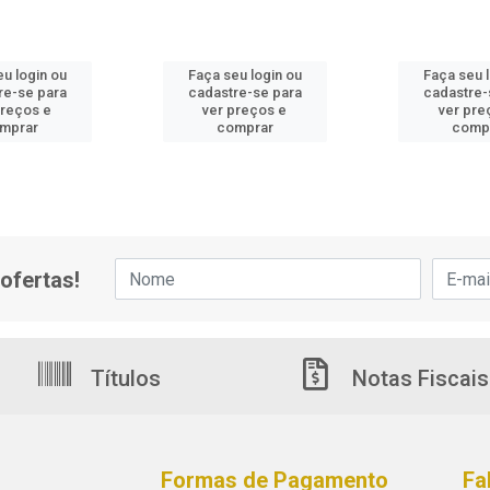
u login ou
Faça seu login ou
Faça seu 
re-se para
cadastre-se para
cadastre-
preços e
ver preços e
ver pre
mprar
comprar
comp
ofertas!
Títulos
Notas Fiscais
Formas de Pagamento
Fa