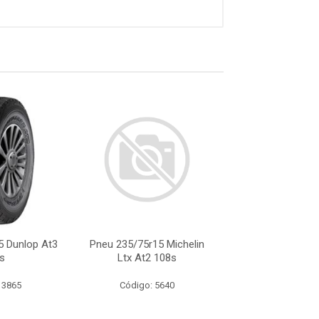
5 Dunlop At3
Pneu 235/75r15 Michelin
Pneu 235/75r15 
s
Ltx At2 108s
Sl369 Xl 109s
 3865
Código: 5640
Código: 14