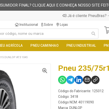
SUMIDOR FINAL? CLIQUE AQUI E CONHEÇA NOSSO SITE FEI
Já é cliente PneuBras? -
Institucional
Sobre
Lojas
NEU AGRÍCOLA
PNEU CAMINHAO
PNEU INDUSTRIAL
PN
R15 DUNLOP AT3 104S
Pneu 235/75r1
Código do Fabricante: 125012
Código: 3418
Código NCM: 40119090
Marca:
DUNLOP