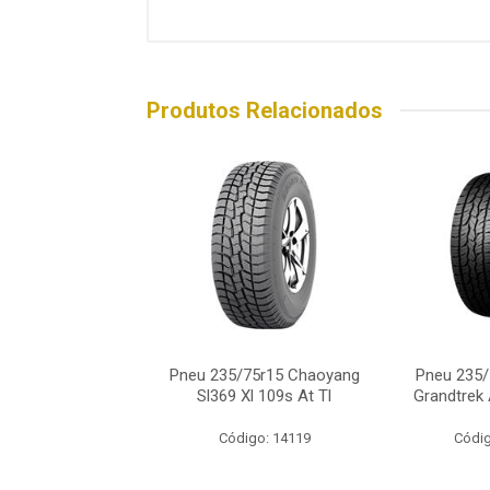
Produtos Relacionados
5/75r15 Michelin
Pneu 235/75r15 Chaoyang
Pneu 235/
x At2 108s
Sl369 Xl 109s At Tl
Grandtrek
ódigo: 5640
Código: 14119
Códig