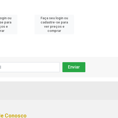
login ou
Faça seu login ou
Faça seu log
se para
cadastre-se para
cadastre-se 
ços e
ver preços e
ver preços
rar
comprar
comprar
le Conosco