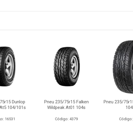
75r15 Dunlop
Pneu 235/75r15 Falken
Pneu 235/75r1
 At5 104/101s
Wildpeak At01 104s
104
o: 16531
Código: 4379
Código: