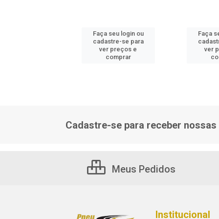
 seu login ou
Faça seu login ou
Faça se
astre-se para
cadastre-se para
cadast
er preços e
ver preços e
ver 
comprar
comprar
co
Cadastre-se para receber nossas 
Meus Pedidos
Institucional