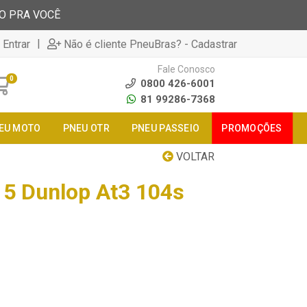
TO PRA VOCÊ
|
 Entrar
Não é cliente PneuBras? - Cadastrar
Fale Conosco
0
0800 426-6001
81 99286-7368
EU MOTO
PNEU OTR
PNEU PASSEIO
PROMOÇÕES
VOLTAR
5 Dunlop At3 104s