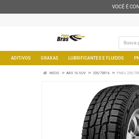
VOCÊ É CON
ADITIVOS
GRAXAS
LUBRIFICANTES E FLUIDOS
P
INÍCIO
ARO 16 SUV
235/70R16
PNEU 235/70