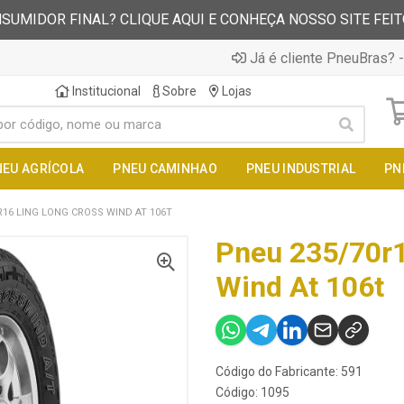
SUMIDOR FINAL? CLIQUE AQUI E CONHEÇA NOSSO SITE FEI
Já é cliente PneuBras? -
Institucional
Sobre
Lojas
NEU AGRÍCOLA
PNEU CAMINHAO
PNEU INDUSTRIAL
PN
R16 LING LONG CROSS WIND AT 106T
Pneu 235/70r1
Wind At 106t
Código do Fabricante: 591
Código: 1095