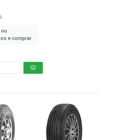
R
 ou
ços e comprar