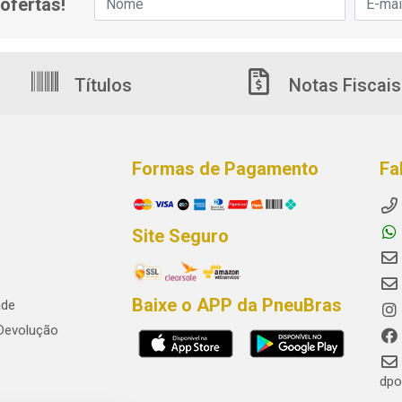
ofertas!
Títulos
Notas Fiscais
Formas de Pagamento
Fa
Site Seguro
Baixe o APP da PneuBras
ade
 Devolução
dpo