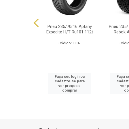
/70r16 Xbri Forza
Pneu 235/70r16 Aptany
Pneu 235/
H/T 104t
Expedite H/T Ru101 112t
Rebok A
ódigo: 5281
Código: 1102
Códig
 seu login ou
Faça seu login ou
Faça se
astre-se para
cadastre-se para
cadast
er preços e
ver preços e
ver 
comprar
comprar
co