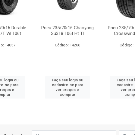
70r16 Durable
Pneu 235/70r16 Chaoyang
Pneu 235/70r
/T Wl 106t
Su318 106t Ht Tl
Crosswind
o: 14057
Código: 14266
Código:
u login ou
Faça seu login ou
Faça seu 
re-se para
cadastre-se para
cadastre-
preços e
ver preços e
ver pre
mprar
comprar
comp