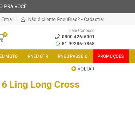
TO PRA VOCÊ
|
 Entrar
Não é cliente PneuBras? - Cadastrar
Fale Conosco
0
0800 426-6001
81 99286-7368
EU MOTO
PNEU OTR
PNEU PASSEIO
PROMOÇÕES
VOLTAR
6 Ling Long Cross