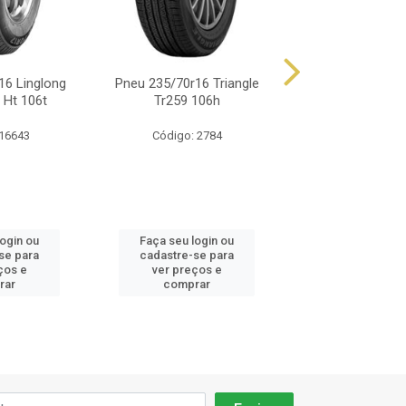
16 Linglong
Pneu 235/70r16 Triangle
Pneu 235/70r16 D
 Ht 106t
Tr259 106h
106s
 16643
Código: 2784
Código: 62
login ou
Faça seu login ou
Faça seu log
se para
cadastre-se para
cadastre-se 
ços e
ver preços e
ver preços
rar
comprar
comprar