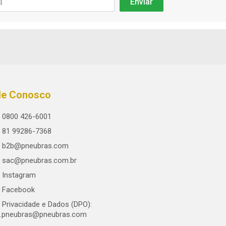
le Conosco
0800 426-6001
81 99286-7368
b2b@pneubras.com
sac@pneubras.com.br
Instagram
Facebook
Privacidade e Dados (DPO):
.pneubras@pneubras.com