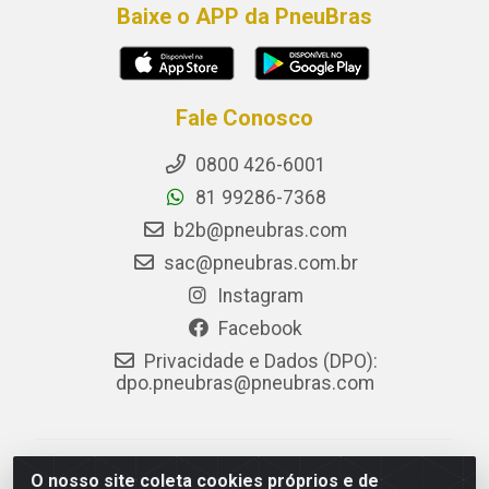
Baixe o APP da PneuBras
Fale Conosco
0800 426-6001
81 99286-7368
b2b@pneubras.com
sac@pneubras.com.br
Instagram
Facebook
Privacidade e Dados (DPO):
dpo.pneubras@pneubras.com
PneuBras - Rodovia BR-101, KM 82 - Prazeres,
O nosso site coleta cookies próprios e de