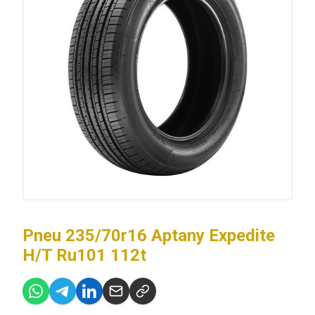
Pneu 235/70r16 Aptany Expedite
H/T Ru101 112t