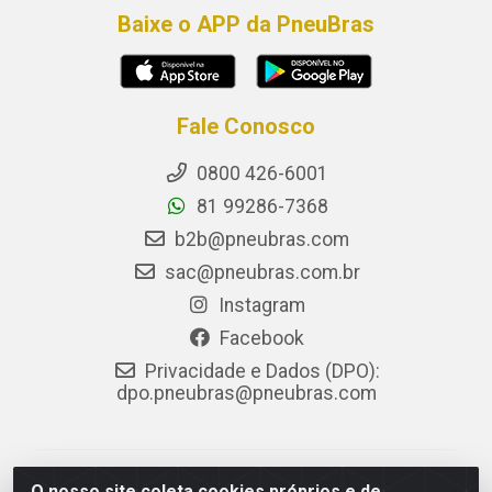
Baixe o APP da PneuBras
Fale Conosco
0800 426-6001
81 99286-7368
b2b@pneubras.com
sac@pneubras.com.br
Instagram
Facebook
Privacidade e Dados (DPO):
dpo.pneubras@pneubras.com
PneuBras - Rodovia BR-101, KM 82 - Prazeres,
O nosso site coleta cookies próprios e de