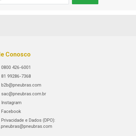
le Conosco
0800 426-6001
81 99286-7368
b2b@pneubras.com
sac@pneubras.com.br
Instagram
Facebook
Privacidade e Dados (DPO):
.pneubras@pneubras.com