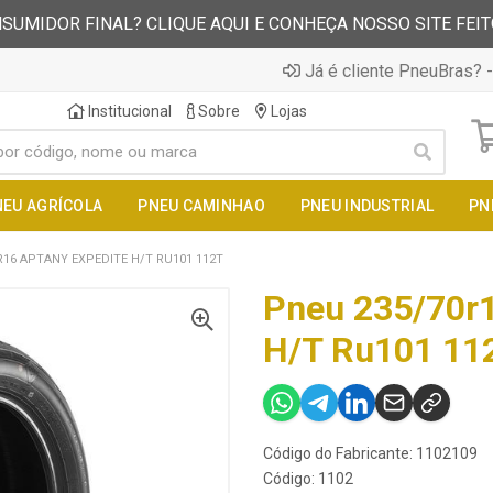
SUMIDOR FINAL? CLIQUE AQUI E CONHEÇA NOSSO SITE FEI
Já é cliente PneuBras? -
Institucional
Sobre
Lojas
NEU AGRÍCOLA
PNEU CAMINHAO
PNEU INDUSTRIAL
PN
R16 APTANY EXPEDITE H/T RU101 112T
Pneu 235/70r1
H/T Ru101 11
Código do Fabricante: 1102109
Código: 1102