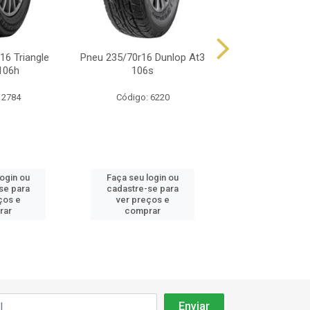
16 Triangle
Pneu 235/70r16 Dunlop At3
Pneu 235/70r16 X
106h
106s
F1 Ht 10
 2784
Código: 6220
Código: 86
login ou
Faça seu login ou
Faça seu log
se para
cadastre-se para
cadastre-se 
ços e
ver preços e
ver preços
rar
comprar
comprar