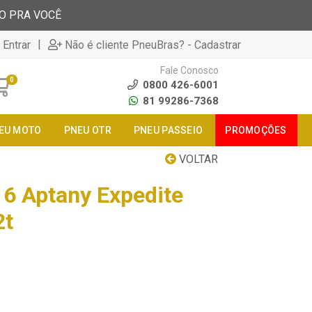
TO PRA VOCÊ
|
 Entrar
Não é cliente PneuBras? - Cadastrar
Fale Conosco
0
0800 426-6001
81 99286-7368
EU MOTO
PNEU OTR
PNEU PASSEIO
PROMOÇÕES
VOLTAR
6 Aptany Expedite
2t