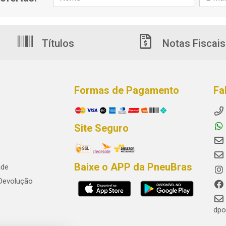
Títulos
Notas Fiscais
Formas de Pagamento
Fa
Site Seguro
Baixe o APP da PneuBras
ade
 Devolução
dpo