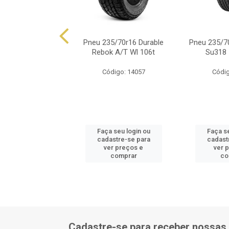
/70r16 Xbri Forza
Pneu 235/70r16 Durable
Pneu 235/7
H/T 104t
Rebok A/T Wl 106t
Su318 
ódigo: 5281
Código: 14057
Códig
 seu login ou
Faça seu login ou
Faça se
astre-se para
cadastre-se para
cadast
er preços e
ver preços e
ver 
comprar
comprar
co
Cadastre-se para receber nossas 