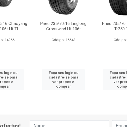
0r16 Chaoyang
Pneu 235/70r16 Linglong
Pneu 235/70r
106t Ht Tl
Crosswind Ht 106t
Tr259 
o: 14266
Código: 16643
Código:
u login ou
Faça seu login ou
Faça seu 
re-se para
cadastre-se para
cadastre-
preços e
ver preços e
ver pre
mprar
comprar
comp
ofertas!