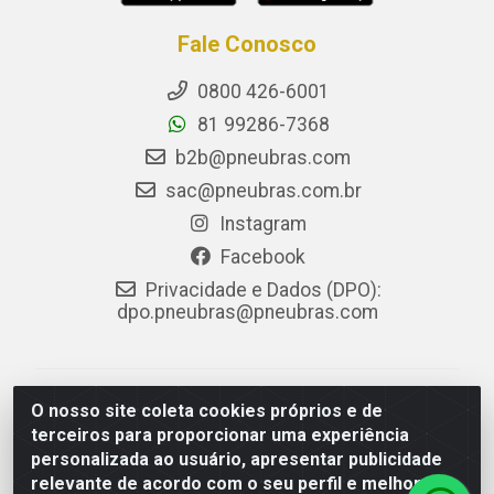
Fale Conosco
0800 426-6001
81 99286-7368
b2b@pneubras.com
sac@pneubras.com.br
Instagram
Facebook
Privacidade e Dados (DPO):
dpo.pneubras@pneubras.com
PneuBras - Rodovia BR-101, KM 82 - Prazeres,
O nosso site coleta cookies próprios e de
Jaboatão dos Guararapes/PE - CEP 54.335-000 - CNPJ
terceiros para proporcionar uma experiência
08.678.386/0001-05 - Pneubras Comércio de Pneus
personalizada ao usuário, apresentar publicidade
Ltda
relevante de acordo com o seu perfil e melhorar a