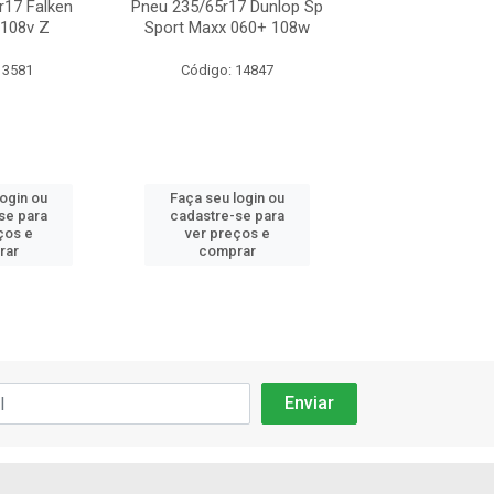
r17 Falken
Pneu 235/65r17 Dunlop Sp
Pneu 235/65r17
 108v Z
Sport Maxx 060+ 108w
Ze912 Xl 10
 3581
Código: 14847
Código: 35
login ou
Faça seu login ou
Faça seu log
se para
cadastre-se para
cadastre-se 
ços e
ver preços e
ver preços
rar
comprar
comprar