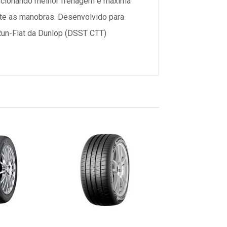
orcionando melhor frenagem e máxima
nte as manobras. Desenvolvido para
Run-Flat da Dunlop (DSST CTT)