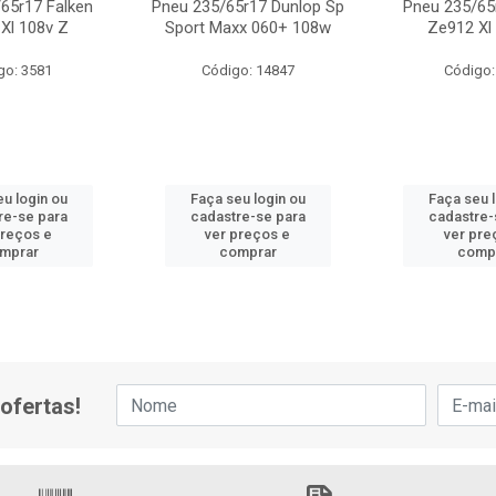
65r17 Falken
Pneu 235/65r17 Dunlop Sp
Pneu 235/65
Xl 108v Z
Sport Maxx 060+ 108w
Ze912 Xl
go: 3581
Código: 14847
Código:
u login ou
Faça seu login ou
Faça seu 
re-se para
cadastre-se para
cadastre-
preços e
ver preços e
ver pre
mprar
comprar
comp
ofertas!