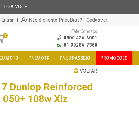
TO PRA VOCÊ
|
 Entrar
Não é cliente PneuBras? - Cadastrar
Fale Conosco
0
0800 426-6001
81 99286-7368
EU MOTO
PNEU OTR
PNEU PASSEIO
PROMOÇÕES
VOLTAR
7 Dunlop Reinforced
 050+ 108w Xlz