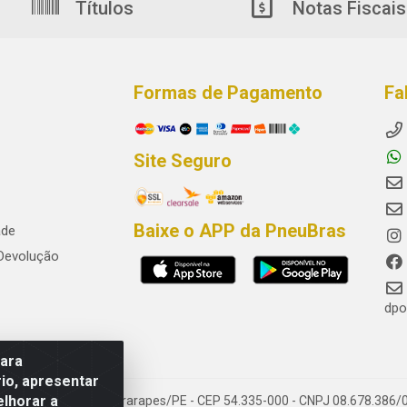
Títulos
Notas Fiscais
Formas de Pagamento
Fa
Site Seguro
Baixe o APP da PneuBras
ade
 Devolução
dpo
para
io, apresentar
elhorar a
res, Jaboatão dos Guararapes/PE - CEP 54.335-000 - CNPJ 08.678.386/