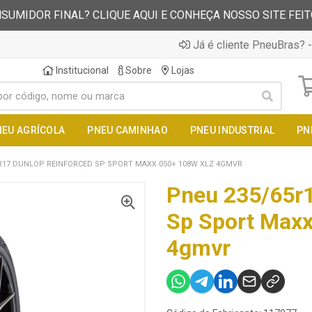
SUMIDOR FINAL? CLIQUE AQUI E CONHEÇA NOSSO SITE FEI
Já é cliente PneuBras? -
Institucional
Sobre
Lojas
NEU AGRÍCOLA
PNEU CAMINHAO
PNEU INDUSTRIAL
PN
R17 DUNLOP REINFORCED SP SPORT MAXX 050+ 108W XLZ 4GMVR
Pneu 235/65r1
Sp Sport Maxx
4gmvr