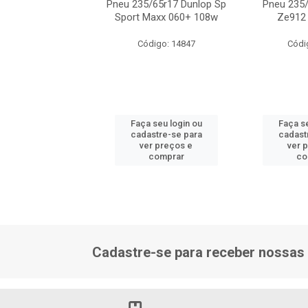
35/65r17 Falken
Pneu 235/65r17 Dunlop Sp
Pneu 235/
12 Xl 108v Z
Sport Maxx 060+ 108w
Ze912 
ódigo: 3581
Código: 14847
Códi
 seu login ou
Faça seu login ou
Faça se
astre-se para
cadastre-se para
cadast
er preços e
ver preços e
ver 
comprar
comprar
co
Cadastre-se para receber nossas 