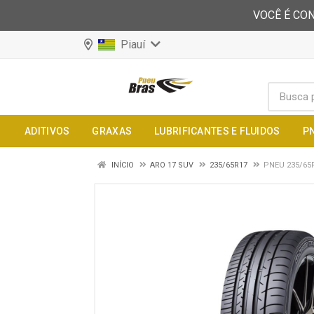
VOCÊ É CON
Piauí
ADITIVOS
GRAXAS
LUBRIFICANTES E FLUIDOS
P
INÍCIO
ARO 17 SUV
235/65R17
PNEU 235/65