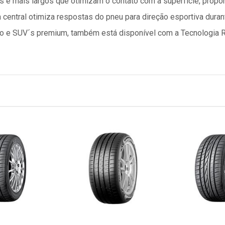
 e mais largos que otimizam o contato com a superfície, prop
a central otimiza respostas do pneu para direção esportiva dura
eio e SUV´s premium, também está disponível com a Tecnologia 