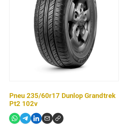
Pneu 235/60r17 Dunlop Grandtrek
Pt2 102v