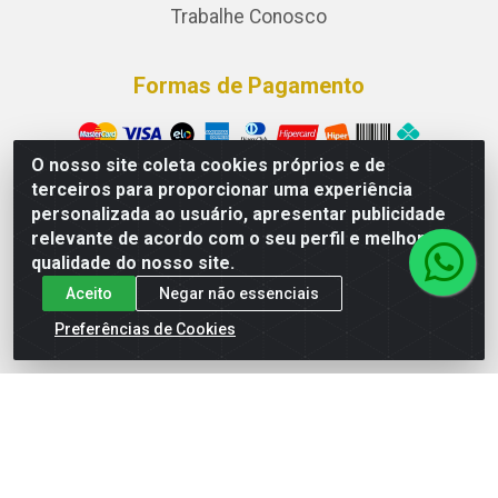
Trabalhe Conosco
Formas de Pagamento
O nosso site coleta cookies próprios e de
Site Seguro
terceiros para proporcionar uma experiência
personalizada ao usuário, apresentar publicidade
relevante de acordo com o seu perfil e melhorar a
qualidade do nosso site.
Baixe o APP da PneuBras
Aceito
Negar não essenciais
Preferências de Cookies
Fale Conosco
0800 426-6001
81 99286-7368