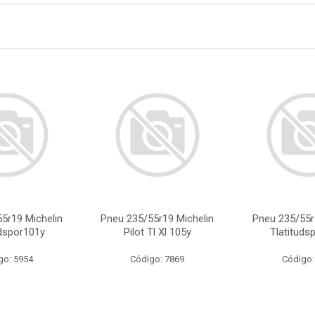
5r19 Michelin
Pneu 235/55r19 Michelin
Pneu 235/55r
udspor101y
Pilot Tl Xl 105y
Tlatituds
go: 5954
Código: 7869
Código: