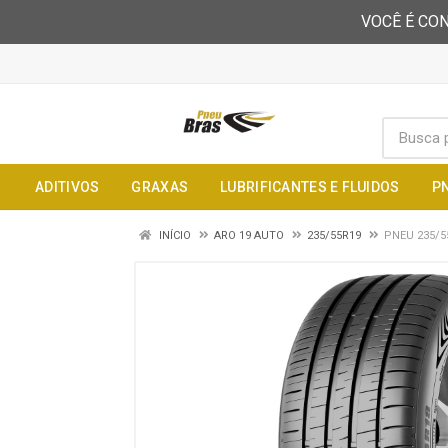
VOCÊ É CON
ADITIVOS
GRAXAS
LUBRIFICANTES E FLUIDOS
P
INÍCIO
ARO 19 AUTO
235/55R19
PNEU 235/5