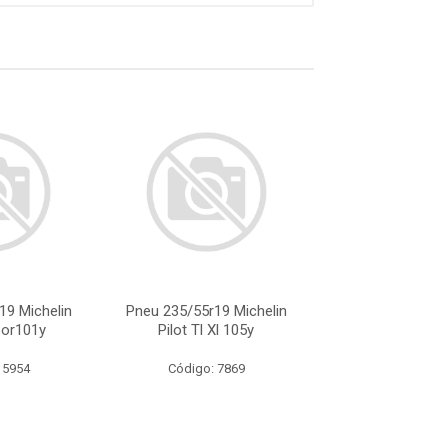
19 Michelin
Pneu 235/55r19 Michelin
Pneu 235/55r19 
por101y
Pilot Tl Xl 105y
Tlatitudspo
 5954
Código: 7869
Código: 59