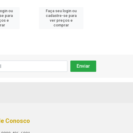
login ou
Faça seu login ou
Faça seu log
se para
cadastre-se para
cadastre-se 
ços e
ver preços e
ver preços
rar
comprar
comprar
le Conosco