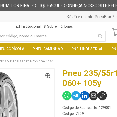
SUMIDOR FINAL? CLIQUE AQUI E CONHEÇA NOSSO SITE FEI
Já é cliente PneuBras? -
Institucional
Sobre
Lojas
NEU AGRÍCOLA
PNEU CAMINHAO
PNEU INDUSTRIAL
PN
5R19 DUNLOP SPORT MAXX 060+ 105Y
Pneu 235/55r1
060+ 105y
Código do Fabricante: 129001
Código: 7509