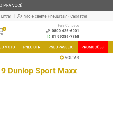
TO PRA VOCÊ
|
 Entrar
Não é cliente PneuBras? - Cadastrar
Fale Conosco
0
0800 426-6001
81 99286-7368
EU MOTO
PNEU OTR
PNEU PASSEIO
PROMOÇÕES
VOLTAR
9 Dunlop Sport Maxx