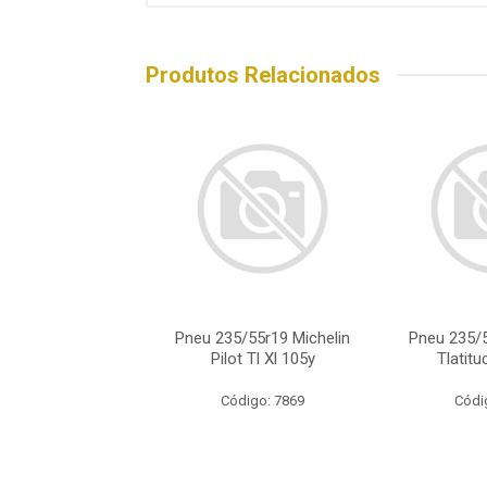
Produtos Relacionados
5/55r19 Michelin
Pneu 235/55r19 Michelin
Pneu 235/5
itudspor101y
Pilot Tl Xl 105y
Tlatit
ódigo: 5954
Código: 7869
Códi