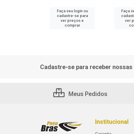
 seu login ou
Faça seu login ou
Faça se
astre-se para
cadastre-se para
cadast
er preços e
ver preços e
ver 
comprar
comprar
co
Cadastre-se para receber nossas 
Meus Pedidos
Institucional