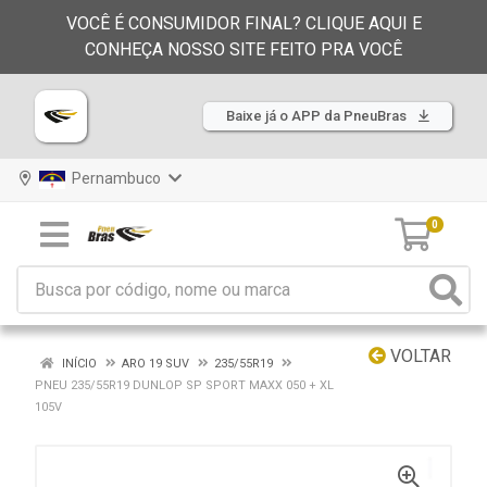
VOCÊ É CONSUMIDOR FINAL? CLIQUE AQUI E
CONHEÇA NOSSO SITE FEITO PRA VOCÊ
Baixe já o APP da PneuBras
Pernambuco
0
VOLTAR
INÍCIO
ARO 19 SUV
235/55R19
PNEU 235/55R19 DUNLOP SP SPORT MAXX 050 + XL
105V