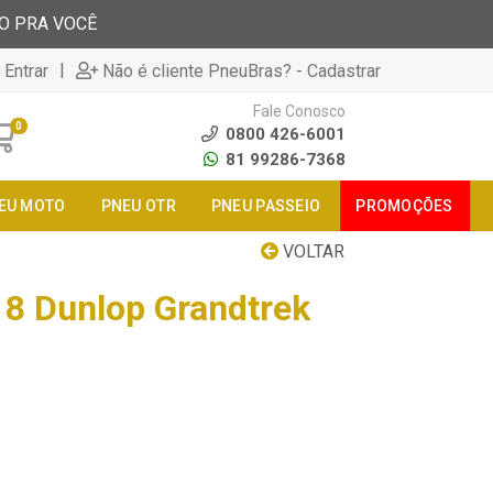
TO PRA VOCÊ
|
 Entrar
Não é cliente PneuBras? - Cadastrar
Fale Conosco
0
0800 426-6001
81 99286-7368
EU MOTO
PNEU OTR
PNEU PASSEIO
PROMOÇÕES
VOLTAR
8 Dunlop Grandtrek