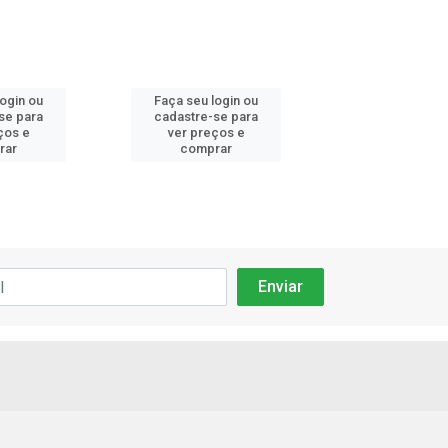
login ou
Faça seu login ou
Faça seu log
se para
cadastre-se para
cadastre-se 
ços e
ver preços e
ver preços
rar
comprar
comprar