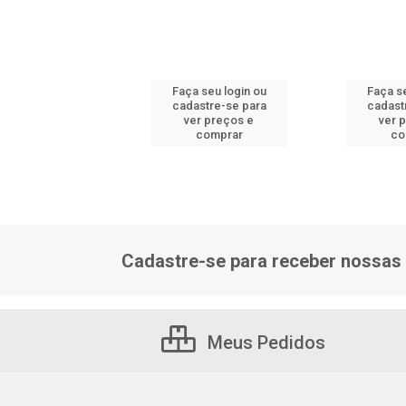
 seu login ou
Faça seu login ou
Faça se
astre-se para
cadastre-se para
cadast
er preços e
ver preços e
ver 
comprar
comprar
co
Cadastre-se para receber nossas 
Meus Pedidos