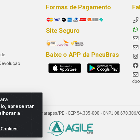
Formas de Pagamento
Fa
Site Seguro
Baixe o APP da PneuBras
ade
 Devolução
dpo
para
io, apresentar
elhorar a
res, Jaboatão dos Guararapes/PE - CEP 54.335-000 - CNPJ 08.678.386/
 Cookies