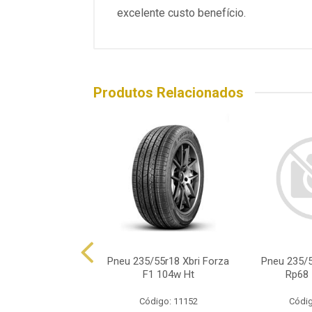
excelente custo benefício.
Produtos Relacionados
/55r18 Ecovision
Pneu 235/55r18 Xbri Forza
Pneu 235/
386 Hp 104v
F1 104w Ht
Rp68 
ódigo: 8783
Código: 11152
Códig