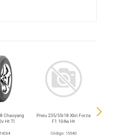
18 Chaoyang
Pneu 235/55r18 Xbri Forza
Pneu 235/55r18 
v Ht Tl
F1 104w Ht
Primacy 4+ Mo 
 14264
Código: 15540
Código: 17