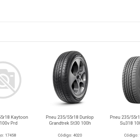
55r18 Kaytoon
Pneu 235/55r18 Dunlop
Pneu 235/55r
100v Prd
Grandtrek St30 100h
Su318 100
o: 17458
Código: 4020
Código: