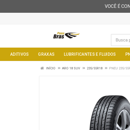
VOCÊ É CON
ADITIVOS
GRAXAS
LUBRIFICANTES E FLUIDOS
P
INÍCIO
ARO 18 SUV
235/55R18
PNEU 235/55