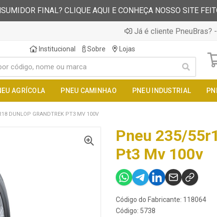
SUMIDOR FINAL? CLIQUE AQUI E CONHEÇA NOSSO SITE FEI
Já é cliente PneuBras? -
Institucional
Sobre
Lojas
NEU AGRÍCOLA
PNEU CAMINHAO
PNEU INDUSTRIAL
PN
R18 DUNLOP GRANDTREK PT3 MV 100V
Pneu 235/55r1
Pt3 Mv 100v
Código do Fabricante: 118064
Código: 5738