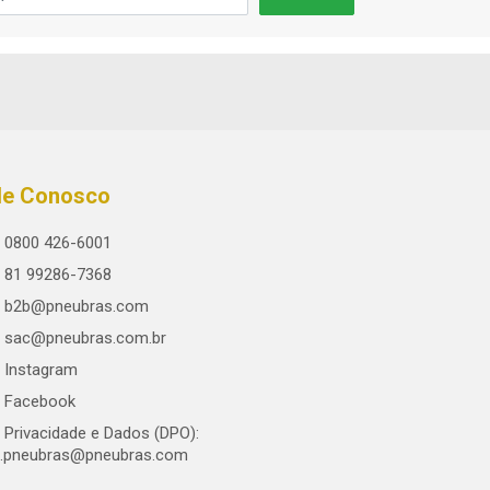
le Conosco
0800 426-6001
81 99286-7368
b2b@pneubras.com
sac@pneubras.com.br
Instagram
Facebook
Privacidade e Dados (DPO):
.pneubras@pneubras.com