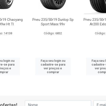
0r19 Chaoyang
Pneu 235/50r19 Dunlop Sp
Pneu 235/50r1
99w Ht Tl
Sport Maxx 99v
Ar200 Exl
o: 14138
Código: 6832
Código:
u login ou
Faça seu login ou
Faça seu 
re-se para
cadastre-se para
cadastre-
preços e
ver preços e
ver pre
mprar
comprar
comp
ofertas!