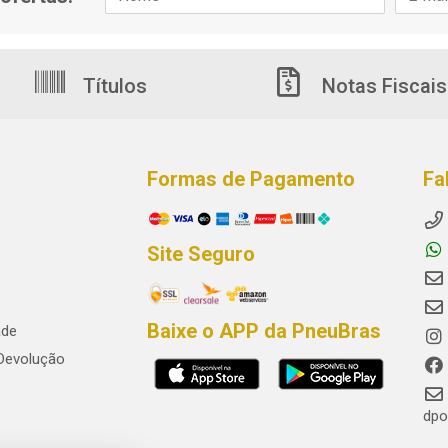
Títulos
Notas Fiscais
Formas de Pagamento
Fa
Site Seguro
Baixe o APP da PneuBras
ade
 Devolução
dpo