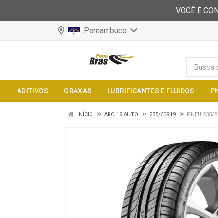
VOCÊ É CON
Pernambuco
ADITIVOS
GRAXAS
LUBRIFICANTES E FLUIDOS
P
INÍCIO
ARO 19 AUTO
235/50R19
PNEU 235/5