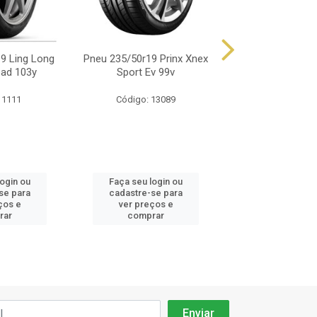
9 Ling Long
Pneu 235/50r19 Prinx Xnex
Pneu 205/55r17
oad 103y
Sport Ev 99v
Fsr 95w
 1111
Código: 13089
Código: 13
login ou
Faça seu login ou
Faça seu log
se para
cadastre-se para
cadastre-se 
ços e
ver preços e
ver preços
rar
comprar
comprar