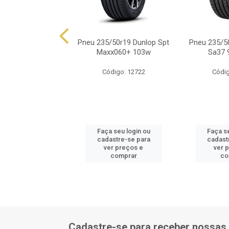
235/50r19 Mich
Pneu 235/50r19 Dunlop Spt
Pneu 235/5
cy4 Xl Tl 103v
Maxx060+ 103w
Sa37 
digo: 17774
Código: 12722
Códig
 seu login ou
Faça seu login ou
Faça se
astre-se para
cadastre-se para
cadast
er preços e
ver preços e
ver 
comprar
comprar
co
Cadastre-se para receber nossas 