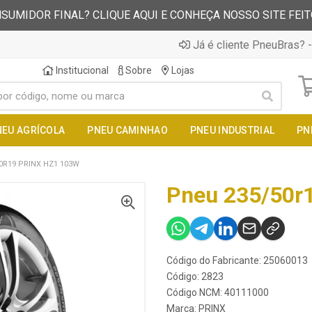
SUMIDOR FINAL? CLIQUE AQUI E CONHEÇA NOSSO SITE FEI
Já é cliente PneuBras? -
Institucional
Sobre
Lojas
NEU AGRÍCOLA
PNEU CAMINHAO
PNEU INDUSTRIAL
PN
0R19 PRINX HZ1 103W
Pneu 235/50r1
Código do Fabricante: 25060013
Código: 2823
Código NCM: 40111000
Marca:
PRINX