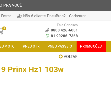
TO PRA VOCÊ
|
 Entrar
Não é cliente PneuBras? - Cadastrar
Fale Conosco
0
0800 426-6001
81 99286-7368
EU MOTO
PNEU OTR
PNEU PASSEIO
PROMOÇÕES
VOLTAR
9 Prinx Hz1 103w