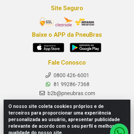
Site Seguro
Baixe o APP da PneuBras
Fale Conosco
0800 426-6001
81 99286-7368
b2b@pneubras.com
sac@pneubras.com.br
O nosso site coleta cookies próprios e de
Instagram
terceiros para proporcionar uma experiência
personalizada ao usuário, apresentar publicidade
Facebook
relevante de acordo com o seu perfil e melhorar a
Privacidade e Dados (DPO):
qualidade do nosso site.