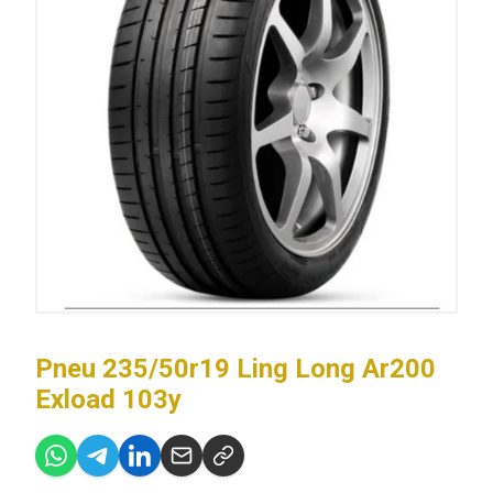
Pneu 235/50r19 Ling Long Ar200
Exload 103y