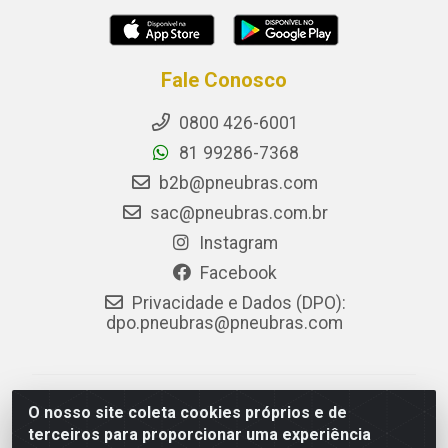
Fale Conosco
0800 426-6001
81 99286-7368
b2b@pneubras.com
sac@pneubras.com.br
Instagram
Facebook
Privacidade e Dados (DPO):
dpo.pneubras@pneubras.com
PneuBras - Rodovia BR-101, KM 82 - Prazeres,
O nosso site coleta cookies próprios e de
Jaboatão dos Guararapes/PE - CEP 54.335-000 - CNPJ
terceiros para proporcionar uma experiência
08.678.386/0001-05 - Pneubras Comércio de Pneus