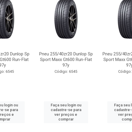
zr20 Dunlop Sp
Pneu 255/40zr20 Dunlop Sp
Pneu 255/40zr
Gt600 Run-Flat
Sport Maxx Gt600 Run-Flat
Sport Maxx Gt
97y
97y
97
go: 6545
Código: 6545
Código:
u login ou
Faça seu login ou
Faça seu 
re-se para
cadastre-se para
cadastre-
preços e
ver preços e
ver pre
mprar
comprar
comp