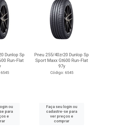
20 Dunlop Sp
Pneu 255/40zr20 Dunlop Sp
Pneu 255/40zr20 
600 Run-Flat
Sport Maxx Gt600 Run-Flat
Sport Maxx Gt600
y
97y
97y
 6545
Código: 6545
Código: 65
login ou
Faça seu login ou
Faça seu log
se para
cadastre-se para
cadastre-se 
ços e
ver preços e
ver preços
rar
comprar
comprar