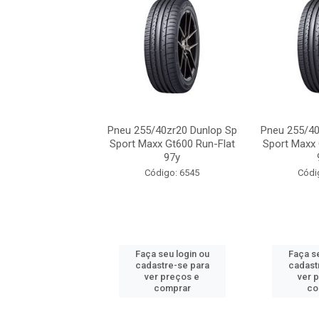
/40zr20 Dunlop Sp
Pneu 255/40zr20 Dunlop Sp
Pneu 255/40
xx Gt600 Run-Flat
Sport Maxx Gt600 Run-Flat
Sport Maxx 
97y
97y
ódigo: 6545
Código: 6545
Códi
 seu login ou
Faça seu login ou
Faça se
astre-se para
cadastre-se para
cadast
er preços e
ver preços e
ver 
comprar
comprar
co