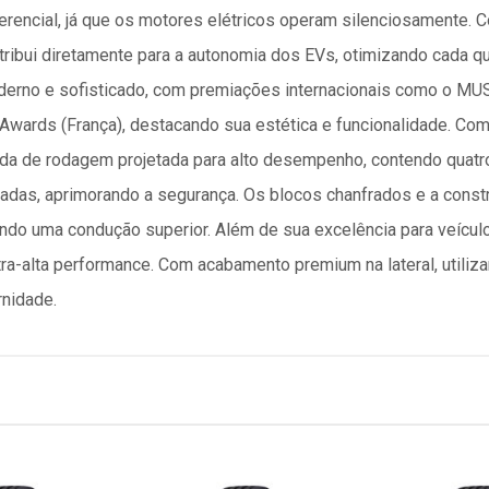
ferencial, já que os motores elétricos operam silenciosamente
tribui diretamente para a autonomia dos EVs, otimizando cada q
erno e sofisticado, com premiações internacionais como o MU
l Awards (França), destacando sua estética e funcionalidade. Com
nda de rodagem projetada para alto desempenho, contendo quatr
adas, aprimorando a segurança. Os blocos chanfrados e a const
tindo uma condução superior. Além de sua excelência para veíc
ra-alta performance. Com acabamento premium na lateral, utilizan
rnidade.