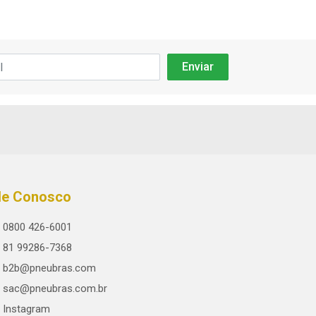
le Conosco
0800 426-6001
81 99286-7368
b2b@pneubras.com
sac@pneubras.com.br
Instagram