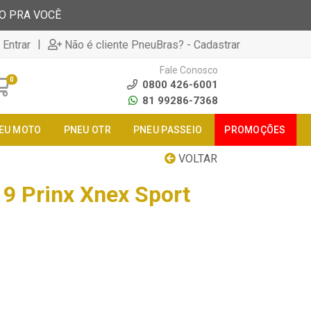
TO PRA VOCÊ
|
 Entrar
Não é cliente PneuBras? - Cadastrar
Fale Conosco
0
0800 426-6001
81 99286-7368
EU MOTO
PNEU OTR
PNEU PASSEIO
PROMOÇÕES
VOLTAR
9 Prinx Xnex Sport