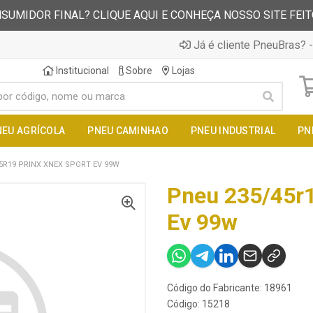
SUMIDOR FINAL? CLIQUE AQUI E CONHEÇA NOSSO SITE FEI
Já é cliente PneuBras? -
Institucional
Sobre
Lojas
NEU AGRÍCOLA
PNEU CAMINHAO
PNEU INDUSTRIAL
PN
5R19 PRINX XNEX SPORT EV 99W
Pneu 235/45r1
Ev 99w
Código do Fabricante: 18961
Código: 15218