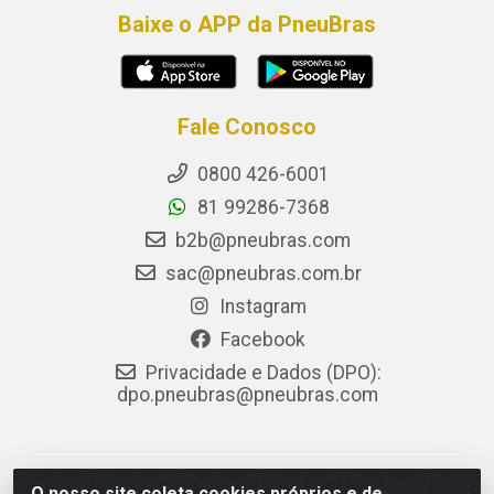
Baixe o APP da PneuBras
Fale Conosco
0800 426-6001
81 99286-7368
b2b@pneubras.com
sac@pneubras.com.br
Instagram
Facebook
Privacidade e Dados (DPO):
dpo.pneubras@pneubras.com
PneuBras - Rodovia BR-101, KM 82 - Prazeres,
O nosso site coleta cookies próprios e de