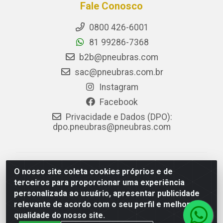
Fale Conosco
0800 426-6001
81 99286-7368
b2b@pneubras.com
sac@pneubras.com.br
Instagram
Facebook
Privacidade e Dados (DPO):
dpo.pneubras@pneubras.com
PneuBras - Rodovia BR-101, KM 82 - Prazeres,
O nosso site coleta cookies próprios e de
Jaboatão dos Guararapes/PE - CEP 54.335-000 - CNPJ
terceiros para proporcionar uma experiência
08.678.386/0001-05 - Pneubras Comércio de Pneus
personalizada ao usuário, apresentar publicidade
Ltda
relevante de acordo com o seu perfil e melhorar a
qualidade do nosso site.