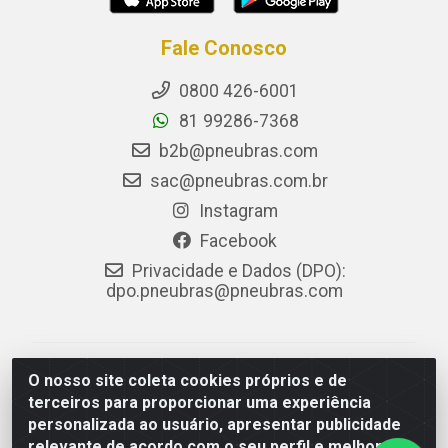
Fale Conosco
0800 426-6001
81 99286-7368
b2b@pneubras.com
sac@pneubras.com.br
Instagram
Facebook
Privacidade e Dados (DPO):
dpo.pneubras@pneubras.com
PneuBras - Rodovia BR-101, KM 82 - Prazeres,
O nosso site coleta cookies próprios e de
Jaboatão dos Guararapes/PE - CEP 54.335-000 - CNPJ
terceiros para proporcionar uma experiência
08.678.386/0001-05 - Pneubras Comércio de Pneus
personalizada ao usuário, apresentar publicidade
Ltda
relevante de acordo com o seu perfil e melhorar a