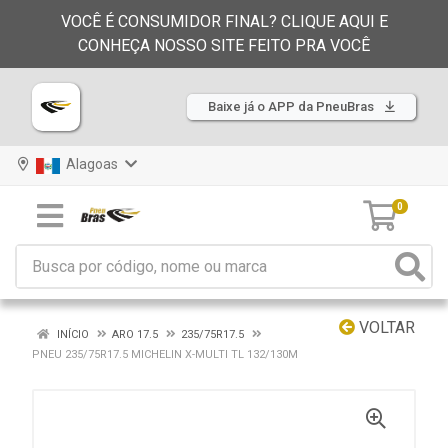
VOCÊ É CONSUMIDOR FINAL? CLIQUE AQUI E
CONHEÇA NOSSO SITE FEITO PRA VOCÊ
Baixe já o APP da PneuBras
Alagoas
0
VOLTAR
INÍCIO
ARO 17.5
235/75R17.5
PNEU 235/75R17.5 MICHELIN X-MULTI TL 132/130M