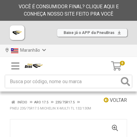
VOCÊ É CONSUMIDOR FINAL? CLIQUE AQUI E
CONHEÇA NOSSO SITE FEITO PRA VOCÊ
Baixe já o APP da PneuBras
Maranhão
0
VOLTAR
INÍCIO
ARO 17.5
235/75R17.5
PNEU 235/75R17.5 MICHELIN X-MULTI TL 132/130M