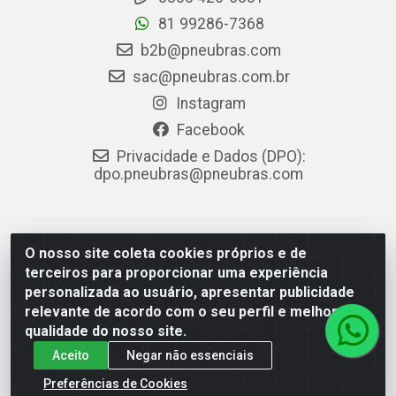
81 99286-7368
b2b@pneubras.com
sac@pneubras.com.br
Instagram
Facebook
Privacidade e Dados (DPO):
dpo.pneubras@pneubras.com
PneuBras - Rodovia BR-101, KM 82 - Prazeres,
O nosso site coleta cookies próprios e de
Jaboatão dos Guararapes/PE - CEP 54.335-000 - CNPJ
terceiros para proporcionar uma experiência
08.678.386/0001-05 - Pneubras Comércio de Pneus
personalizada ao usuário, apresentar publicidade
Ltda
relevante de acordo com o seu perfil e melhorar a
qualidade do nosso site.
Aceito
Negar não essenciais
Preferências de Cookies